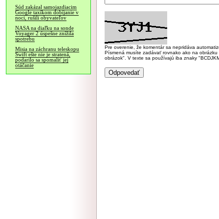
Súd zakázal samojazdiacim
Google taxíkom dobíjanie v
noci, rušili obyvateľov
NASA na diaľku na sonde
Voyager 2 úspešne znížila
spotrebu
Pre overenie, že komentár sa nepridáva automatizov
Misia na záchranu teleskopu
Písmená musíte zadávať rovnako ako na obrázku veľk
Swift ešte nie je stratená,
obrázok". V texte sa používajú iba znaky "BC
podarilo sa spomaliť jej
otáčanie