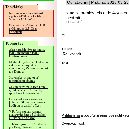
Od: staciiiiii | Pridané: 2025-03-2
Top články
staci si preniest cislo do 4ky a d
Na Slovensku sa v tichosti
vypína ADSL v lokalitách s
nestrati
VDSL, už 31. mája
Odpovedať
Orange sa doťahuje na UPC
a O2, spustí 2.5 Gbps
pripojenie
Meno:
Top správy
Titulok:
Alza nasadila dve novinky,
jednu užitočnú a jednu
kontroverznú
Maďarsko jadrovú elektráreň
Text:
nakoniec kompletne
neodstavilo, Rumunsko mení
tok Dunaja
Slovensko.sk má opäť
technické problémy
Železnice znižujú kvôli teplu
rýchlosť iba na 50 km/h,
spôsobuje to meškanie
Ďalšia jadrová elektráreň
južne od Slovenska musela
kvôli teplu znížiť výkon
V Poľsku spustili takmer
gigawatthodinové úložisko,
Prihláste sa
a povoľte si emailové notifiká
z LiFePO4 článkov
Overovací text:
Telekom pridal 12 GB balík
pre Easy, chce zaň 12 eur