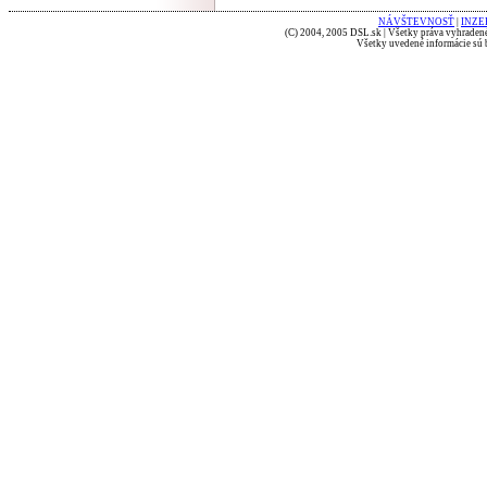
NÁVŠTEVNOSŤ
|
INZE
(C) 2004, 2005 DSL.sk | Všetky práva vyhradené
Všetky uvedené informácie sú b