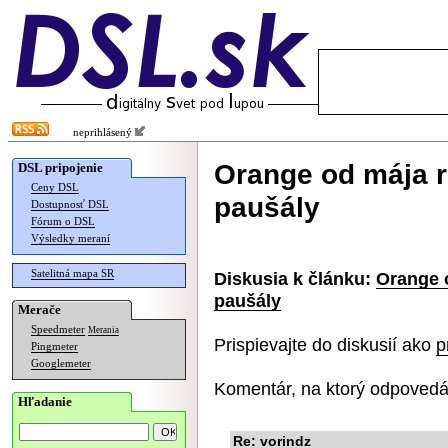
neprihlásený
Orange od mája ru
DSL pripojenie
Ceny DSL
paušály
Dostupnosť DSL
Fórum o DSL
Výsledky meraní
Satelitná mapa SR
Diskusia k článku:
Orange o
paušály
Merače
Speedmeter
Merania
Prispievajte do diskusií ako
p
Pingmeter
Googlemeter
Komentár, na ktorý odpovedá
Hľadanie
Re: vorindz