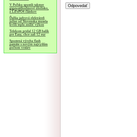
V Poľsku spustili takmer
gigawatthodinové úložisko,
z LiFePO4 článkov
Ďalšia jadrová elektráreň
južne od Slovenska musela
kvôli teplu znížiť výkon
Telekom pridal 12 GB balík
pre Easy, chce zaň 12 eur
Spustená výroba flash
pamäte s novým najvyšším
počtom vrstiev