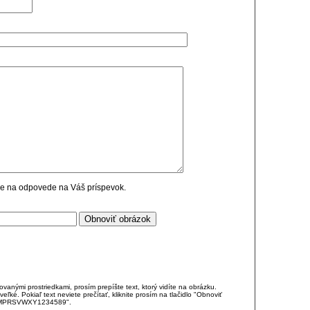
cie na odpovede na Váš príspevok.
anými prostriedkami, prosím prepíšte text, ktorý vidíte na obrázku.
é. Pokiaľ text neviete prečítať, kliknite prosím na tlačidlo "Obnoviť
DJKMPRSVWXY1234589".