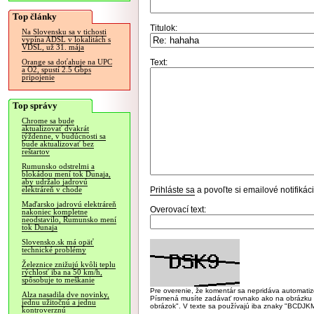
Top články
Titulok:
Na Slovensku sa v tichosti
vypína ADSL v lokalitách s
VDSL, už 31. mája
Text:
Orange sa doťahuje na UPC
a O2, spustí 2.5 Gbps
pripojenie
Top správy
Chrome sa bude
aktualizovať dvakrát
týždenne, v budúcnosti sa
bude aktualizovať bez
reštartov
Rumunsko odstrelmi a
blokádou mení tok Dunaja,
aby udržalo jadrovú
Prihláste sa
a povoľte si emailové notifiká
elektráreň v chode
Maďarsko jadrovú elektráreň
Overovací text:
nakoniec kompletne
neodstavilo, Rumunsko mení
tok Dunaja
Slovensko.sk má opäť
technické problémy
Železnice znižujú kvôli teplu
rýchlosť iba na 50 km/h,
spôsobuje to meškanie
Pre overenie, že komentár sa nepridáva automatizov
Alza nasadila dve novinky,
Písmená musíte zadávať rovnako ako na obrázku veľk
jednu užitočnú a jednu
obrázok". V texte sa používajú iba znaky "BC
kontroverznú