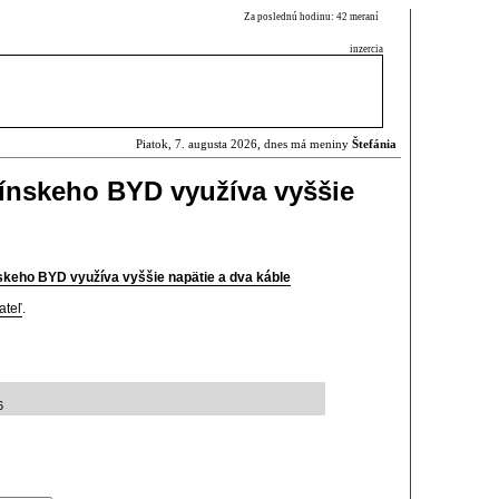
Za poslednú hodinu: 42 meraní
inzercia
Piatok, 7. augusta 2026, dnes má meniny
Štefánia
ínskeho BYD využíva vyššie
skeho BYD využíva vyššie napätie a dva káble
ateľ
.
6