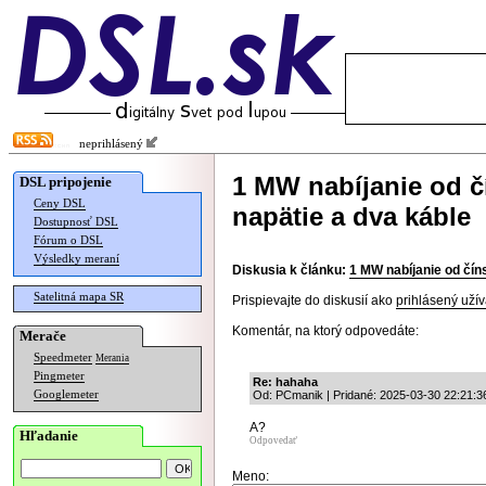
neprihlásený
1 MW nabíjanie od č
DSL pripojenie
Ceny DSL
napätie a dva káble
Dostupnosť DSL
Fórum o DSL
Výsledky meraní
Diskusia k článku:
1 MW nabíjanie od čín
Satelitná mapa SR
Prispievajte do diskusií ako
prihlásený užív
Komentár, na ktorý odpovedáte:
Merače
Speedmeter
Merania
Pingmeter
Re: hahaha
Googlemeter
Od: PCmanik | Pridané: 2025-03-30 22:21:3
A?
Hľadanie
Odpovedať
Meno: