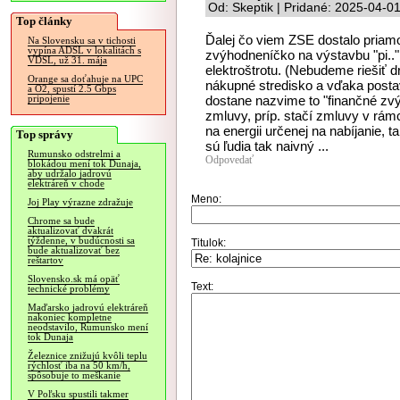
Od: Skeptik | Pridané: 2025-04-0
Top články
Ďalej čo viem ZSE dostalo priam
Na Slovensku sa v tichosti
vypína ADSL v lokalitách s
zvýhodneníčko na výstavbu "pi..
VDSL, už 31. mája
elektroštrotu. (Nebudeme riešiť d
Orange sa doťahuje na UPC
nákupné stredisko a vďaka postave
a O2, spustí 2.5 Gbps
dostane nazvime to "finančné zv
pripojenie
zmluvy, príp. stačí zmluvy v rám
na energii určenej na nabíjanie, t
Top správy
sú ľudia tak naivný ...
Rumunsko odstrelmi a
Odpovedať
blokádou mení tok Dunaja,
aby udržalo jadrovú
elektráreň v chode
Meno:
Joj Play výrazne zdražuje
Chrome sa bude
aktualizovať dvakrát
týždenne, v budúcnosti sa
Titulok:
bude aktualizovať bez
reštartov
Slovensko.sk má opäť
Text:
technické problémy
Maďarsko jadrovú elektráreň
nakoniec kompletne
neodstavilo, Rumunsko mení
tok Dunaja
Železnice znižujú kvôli teplu
rýchlosť iba na 50 km/h,
spôsobuje to meškanie
V Poľsku spustili takmer