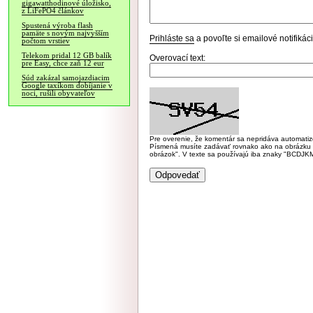
gigawatthodinové úložisko,
z LiFePO4 článkov
Spustená výroba flash
pamäte s novým najvyšším
Prihláste sa
a povoľte si emailové notifiká
počtom vrstiev
Telekom pridal 12 GB balík
Overovací text:
pre Easy, chce zaň 12 eur
Súd zakázal samojazdiacim
Google taxíkom dobíjanie v
noci, rušili obyvateľov
Pre overenie, že komentár sa nepridáva automatizov
Písmená musíte zadávať rovnako ako na obrázku veľk
obrázok". V texte sa používajú iba znaky "BC