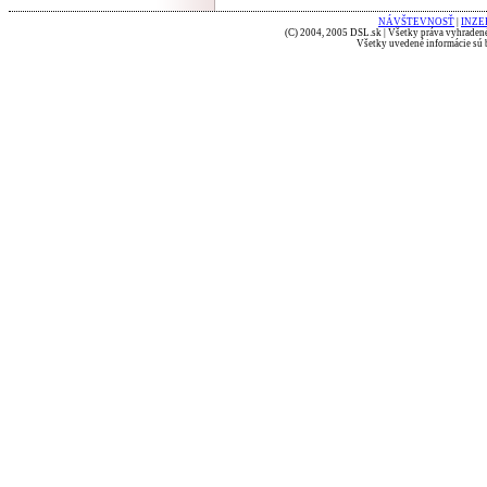
NÁVŠTEVNOSŤ
|
INZE
(C) 2004, 2005 DSL.sk | Všetky práva vyhradené
Všetky uvedené informácie sú b