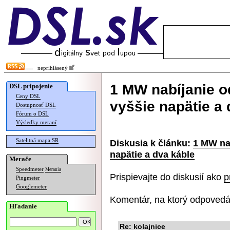
neprihlásený
1 MW nabíjanie o
DSL pripojenie
Ceny DSL
vyššie napätie a 
Dostupnosť DSL
Fórum o DSL
Výsledky meraní
Satelitná mapa SR
Diskusia k článku:
1 MW na
napätie a dva káble
Merače
Speedmeter
Merania
Prispievajte do diskusií ako
p
Pingmeter
Googlemeter
Komentár, na ktorý odpovedá
Hľadanie
Re: kolajnice