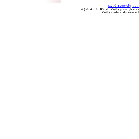
NÁVŠTEVNOSŤ
|
INZE
(C) 2004, 2005 DSL.sk | Všetky práva vyhradené
Všetky uvedené informácie sú b