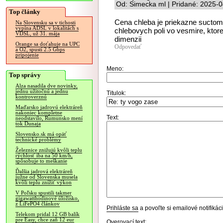
Od: Simecka ml | Pridané: 2025-
Top články
Cena chleba je priekazne suctom
Na Slovensku sa v tichosti
vypína ADSL v lokalitách s
chlebovych poli vo vesmire, ktore
VDSL, už 31. mája
dimenzii
Orange sa doťahuje na UPC
Odpovedať
a O2, spustí 2.5 Gbps
pripojenie
Meno:
Top správy
Alza nasadila dve novinky,
jednu užitočnú a jednu
Titulok:
kontroverznú
Maďarsko jadrovú elektráreň
nakoniec kompletne
Text:
neodstavilo, Rumunsko mení
tok Dunaja
Slovensko.sk má opäť
technické problémy
Železnice znižujú kvôli teplu
rýchlosť iba na 50 km/h,
spôsobuje to meškanie
Ďalšia jadrová elektráreň
južne od Slovenska musela
kvôli teplu znížiť výkon
V Poľsku spustili takmer
gigawatthodinové úložisko,
z LiFePO4 článkov
Prihláste sa
a povoľte si emailové notifiká
Telekom pridal 12 GB balík
pre Easy, chce zaň 12 eur
Overovací text: