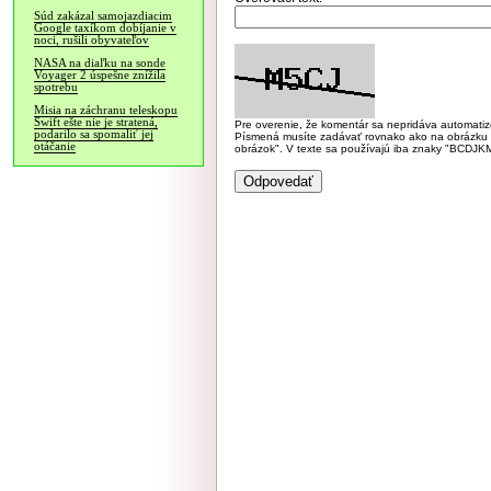
Súd zakázal samojazdiacim
Google taxíkom dobíjanie v
noci, rušili obyvateľov
NASA na diaľku na sonde
Voyager 2 úspešne znížila
spotrebu
Misia na záchranu teleskopu
Swift ešte nie je stratená,
Pre overenie, že komentár sa nepridáva automatizov
podarilo sa spomaliť jej
Písmená musíte zadávať rovnako ako na obrázku veľk
otáčanie
obrázok". V texte sa používajú iba znaky "BC