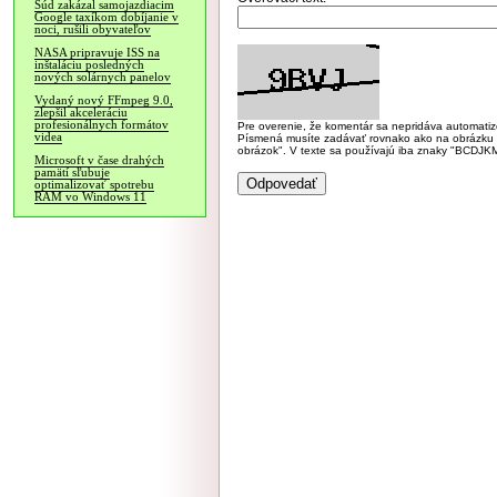
Súd zakázal samojazdiacim
Google taxíkom dobíjanie v
noci, rušili obyvateľov
NASA pripravuje ISS na
inštaláciu posledných
nových solárnych panelov
Vydaný nový FFmpeg 9.0,
zlepšil akceleráciu
profesionálnych formátov
Pre overenie, že komentár sa nepridáva automatizov
videa
Písmená musíte zadávať rovnako ako na obrázku veľk
obrázok". V texte sa používajú iba znaky "BC
Microsoft v čase drahých
pamätí sľubuje
optimalizovať spotrebu
RAM vo Windows 11