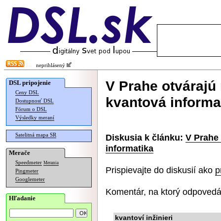
neprihlásený
V Prahe otvárajú
DSL pripojenie
Ceny DSL
kvantová informa
Dostupnosť DSL
Fórum o DSL
Výsledky meraní
Satelitná mapa SR
Diskusia k článku:
V Prahe 
informatika
Merače
Speedmeter
Merania
Prispievajte do diskusií ako
p
Pingmeter
Googlemeter
Komentár, na ktorý odpovedá
Hľadanie
kvantoví inžinieri