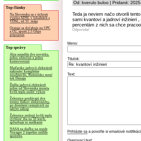
Od: kverulo buloo | Pridané: 202
Top články
Teda ja neviem načo otvorili tent
Na Slovensku sa v tichosti
vypína ADSL v lokalitách s
sami kvantoví a jadroví inžinieri 
VDSL, už 31. mája
percentám z nich sa chce pracoov
Orange sa doťahuje na UPC
Odpovedať
a O2, spustí 2.5 Gbps
pripojenie
Meno:
Top správy
Alza nasadila dve novinky,
jednu užitočnú a jednu
Titulok:
kontroverznú
Maďarsko jadrovú elektráreň
nakoniec kompletne
Text:
neodstavilo, Rumunsko mení
tok Dunaja
Ďalšia jadrová elektráreň
južne od Slovenska musela
kvôli teplu znížiť výkon
Železnice predávajú dve
tretiny lístkov elektronicky,
po donútení cestujúcich na
takýto nákup
Železnice znižujú kvôli teplu
rýchlosť iba na 50 km/h,
spôsobuje to meškanie
NASA na diaľku na sonde
Prihláste sa
a povoľte si emailové notifiká
Voyager 2 úspešne znížila
spotrebu
Overovací text: