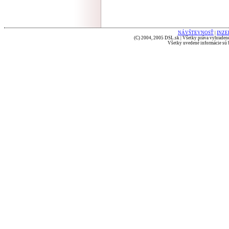
NÁVŠTEVNOSŤ
|
INZE
(C) 2004, 2005 DSL.sk | Všetky práva vyhradené
Všetky uvedené informácie sú b