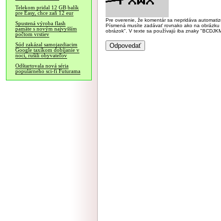
Telekom pridal 12 GB balík
pre Easy, chce zaň 12 eur
Pre overenie, že komentár sa nepridáva automatizov
Spustená výroba flash
Písmená musíte zadávať rovnako ako na obrázku veľk
pamäte s novým najvyšším
obrázok". V texte sa používajú iba znaky "BC
počtom vrstiev
Súd zakázal samojazdiacim
Google taxíkom dobíjanie v
noci, rušili obyvateľov
Odštartovala nová séria
populárneho sci-fi Futurama