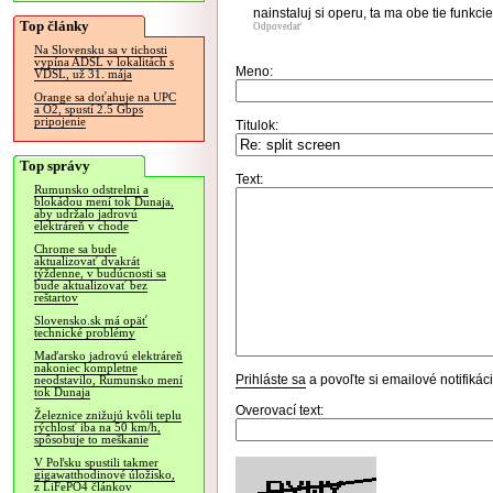
nainstaluj si operu, ta ma obe tie funkci
Top články
Odpovedať
Na Slovensku sa v tichosti
vypína ADSL v lokalitách s
Meno:
VDSL, už 31. mája
Orange sa doťahuje na UPC
a O2, spustí 2.5 Gbps
pripojenie
Titulok:
Top správy
Text:
Rumunsko odstrelmi a
blokádou mení tok Dunaja,
aby udržalo jadrovú
elektráreň v chode
Chrome sa bude
aktualizovať dvakrát
týždenne, v budúcnosti sa
bude aktualizovať bez
reštartov
Slovensko.sk má opäť
technické problémy
Maďarsko jadrovú elektráreň
nakoniec kompletne
Prihláste sa
a povoľte si emailové notifiká
neodstavilo, Rumunsko mení
tok Dunaja
Overovací text:
Železnice znižujú kvôli teplu
rýchlosť iba na 50 km/h,
spôsobuje to meškanie
V Poľsku spustili takmer
gigawatthodinové úložisko,
z LiFePO4 článkov