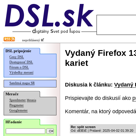
neprihlásený
Vydaný Firefox 1
DSL pripojenie
Ceny DSL
kariet
Dostupnosť DSL
Fórum o DSL
Výsledky meraní
Satelitná mapa SR
Diskusia k článku:
Vydaný F
Merače
Prispievajte do diskusií ako
p
Speedmeter
Merania
Pingmeter
Komentár, na ktorý odpovedá
Googlemeter
Hľadanie
Re: split screen
Od: dElEtE | Pridané: 2025-04-02 01:39:20