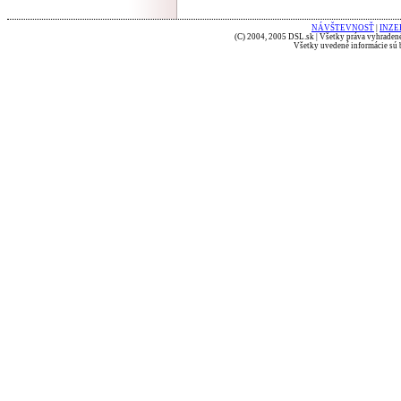
NÁVŠTEVNOSŤ
|
INZE
(C) 2004, 2005 DSL.sk | Všetky práva vyhradené
Všetky uvedené informácie sú b