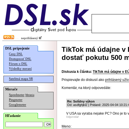
neprihlásený
TikTok má údajne v 
DSL pripojenie
Ceny DSL
dostať pokutu 500 m
Dostupnosť DSL
Fórum o DSL
Výsledky meraní
Diskusia k článku:
TikTok má údajne v EÚ
Satelitná mapa SR
Prispievajte do diskusií ako
prihlásený užív
Komentár, na ktorý odpovedáte:
Merače
Speedmeter
Merania
Pingmeter
Re: Solídny výkon
Googlemeter
Od: asdfghjkl2 | Pridané: 2025-04-04 10:21:
V USA sa vyraba nejake PC? Ono je to vs
Hľadanie
Odpovedať
Meno: