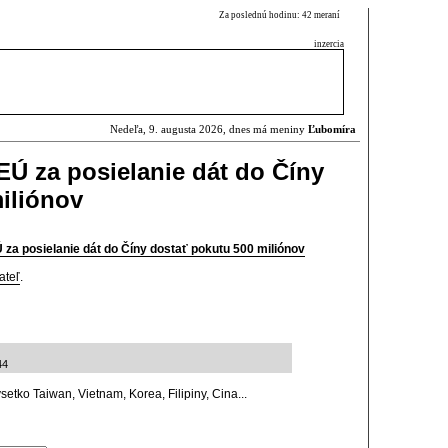
Za poslednú hodinu: 42 meraní
inzercia
Nedeľa, 9. augusta 2026, dnes má meniny
Ľubomíra
EÚ za posielanie dát do Číny
iliónov
 za posielanie dát do Číny dostať pokutu 500 miliónov
ateľ
.
44
etko Taiwan, Vietnam, Korea, Filipiny, Cina...