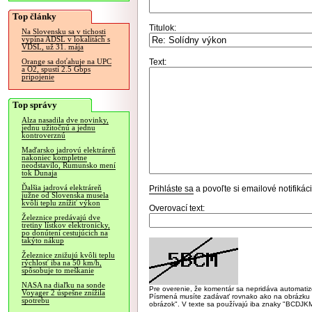
Top články
Titulok:
Na Slovensku sa v tichosti
vypína ADSL v lokalitách s
VDSL, už 31. mája
Text:
Orange sa doťahuje na UPC
a O2, spustí 2.5 Gbps
pripojenie
Top správy
Alza nasadila dve novinky,
jednu užitočnú a jednu
kontroverznú
Maďarsko jadrovú elektráreň
nakoniec kompletne
neodstavilo, Rumunsko mení
tok Dunaja
Ďalšia jadrová elektráreň
Prihláste sa
a povoľte si emailové notifiká
južne od Slovenska musela
kvôli teplu znížiť výkon
Overovací text:
Železnice predávajú dve
tretiny lístkov elektronicky,
po donútení cestujúcich na
takýto nákup
Železnice znižujú kvôli teplu
rýchlosť iba na 50 km/h,
spôsobuje to meškanie
NASA na diaľku na sonde
Pre overenie, že komentár sa nepridáva automatizov
Voyager 2 úspešne znížila
Písmená musíte zadávať rovnako ako na obrázku veľk
spotrebu
obrázok". V texte sa používajú iba znaky "BC