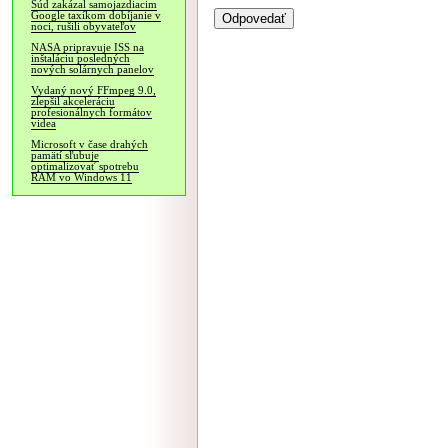
Súd zakázal samojazdiacim
Google taxíkom dobíjanie v
noci, rušili obyvateľov
NASA pripravuje ISS na
inštaláciu posledných
nových solárnych panelov
Vydaný nový FFmpeg 9.0,
zlepšil akceleráciu
profesionálnych formátov
videa
Microsoft v čase drahých
pamätí sľubuje
optimalizovať spotrebu
RAM vo Windows 11