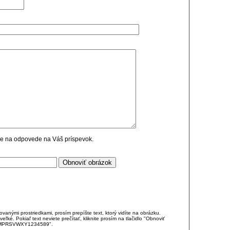
cie na odpovede na Váš príspevok.
anými prostriedkami, prosím prepíšte text, ktorý vidíte na obrázku.
é. Pokiaľ text neviete prečítať, kliknite prosím na tlačidlo "Obnoviť
DJKMPRSVWXY1234589".