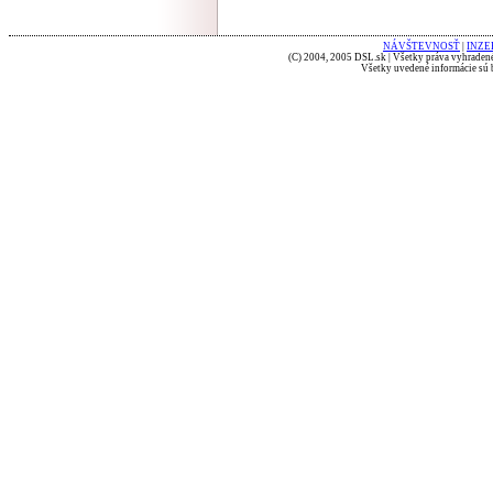
NÁVŠTEVNOSŤ
|
INZE
(C) 2004, 2005 DSL.sk | Všetky práva vyhradené
Všetky uvedené informácie sú b