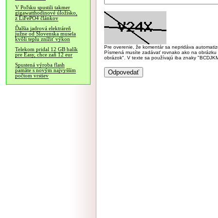
V Poľsku spustili takmer
gigawatthodinové úložisko,
z LiFePO4 článkov
Ďalšia jadrová elektráreň
južne od Slovenska musela
kvôli teplu znížiť výkon
Pre overenie, že komentár sa nepridáva automatizov
Telekom pridal 12 GB balík
Písmená musíte zadávať rovnako ako na obrázku veľk
pre Easy, chce zaň 12 eur
obrázok". V texte sa používajú iba znaky "BC
Spustená výroba flash
pamäte s novým najvyšším
počtom vrstiev