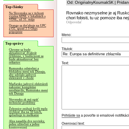
Od: OriginalnyKoumakSK | Pridan
Top články
Rovnako nezmyselne je aj Rusko s
Na Slovensku sa v tichosti
vypína ADSL v lokalitách s
chori fobisti, tu uz pomoze iba ne
VDSL, už 31. mája
Odpovedať
Orange sa doťahuje na UPC
a O2, spustí 2.5 Gbps
pripojenie
Meno:
Top správy
Titulok:
Chrome sa bude
aktualizovať dvakrát
týždenne, v budúcnosti sa
bude aktualizovať bez
reštartov
Text:
Rumunsko odstrelmi a
blokádou mení tok Dunaja,
aby udržalo jadrovú
elektráreň v chode
Maďarsko jadrovú elektráreň
nakoniec kompletne
neodstavilo, Rumunsko mení
tok Dunaja
Slovensko.sk má opäť
technické problémy
Železnice znižujú kvôli teplu
rýchlosť iba na 50 km/h,
spôsobuje to meškanie
Prihláste sa
a povoľte si emailové notifiká
Alza nasadila dve novinky,
Overovací text:
jednu užitočnú a jednu
kontroverznú