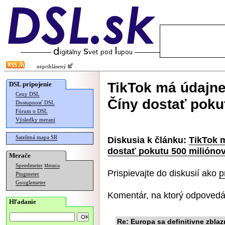
neprihlásený
TikTok má údajne
DSL pripojenie
Ceny DSL
Číny dostať poku
Dostupnosť DSL
Fórum o DSL
Výsledky meraní
Satelitná mapa SR
Diskusia k článku:
TikTok m
dostať pokutu 500 milióno
Merače
Speedmeter
Merania
Prispievajte do diskusií ako
p
Pingmeter
Googlemeter
Komentár, na ktorý odpovedá
Hľadanie
Re: Europa sa definitivne zblaz