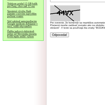
Telekom pridal 12 GB balík
pre Easy, chce zaň 12 eur
Spustená výroba flash
pamäte s novým najvyšším
počtom vrstiev
Súd zakázal samojazdiacim
Pre overenie, že komentár sa nepridáva automatizov
Google taxíkom dobíjanie v
Písmená musíte zadávať rovnako ako na obrázku veľk
noci, rušili obyvateľov
obrázok". V texte sa používajú iba znaky "BC
Ďalšia jadrová elektráreň
južne od Slovenska musela
kvôli teplu znížiť výkon