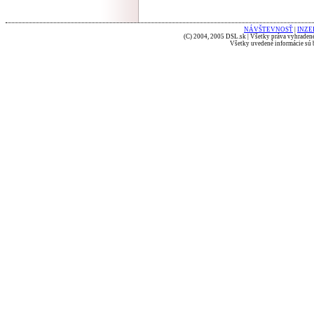
NÁVŠTEVNOSŤ
|
INZE
(C) 2004, 2005 DSL.sk | Všetky práva vyhradené
Všetky uvedené informácie sú b