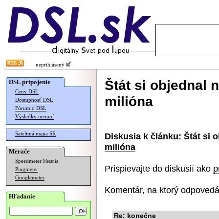
neprihlásený
Štát si objednal 
DSL pripojenie
Ceny DSL
milióna
Dostupnosť DSL
Fórum o DSL
Výsledky meraní
Satelitná mapa SR
Diskusia k článku:
Štát si 
milióna
Merače
Speedmeter
Merania
Prispievajte do diskusií ako
p
Pingmeter
Googlemeter
Komentár, na ktorý odpovedá
Hľadanie
Re: konečne