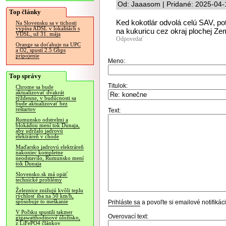
Od: Jaaasom | Pridané: 2025-04-
Top články
Ked kokotlár odvolá celú SAV, p
Na Slovensku sa v tichosti
vypína ADSL v lokalitách s
na kukuricu cez okraj plochej Ze
VDSL, už 31. mája
Odpovedať
Orange sa doťahuje na UPC
a O2, spustí 2.5 Gbps
pripojenie
Meno:
Top správy
Titulok:
Chrome sa bude
aktualizovať dvakrát
týždenne, v budúcnosti sa
bude aktualizovať bez
reštartov
Text:
Rumunsko odstrelmi a
blokádou mení tok Dunaja,
aby udržalo jadrovú
elektráreň v chode
Maďarsko jadrovú elektráreň
nakoniec kompletne
neodstavilo, Rumunsko mení
tok Dunaja
Slovensko.sk má opäť
technické problémy
Železnice znižujú kvôli teplu
rýchlosť iba na 50 km/h,
spôsobuje to meškanie
Prihláste sa
a povoľte si emailové notifiká
V Poľsku spustili takmer
Overovací text:
gigawatthodinové úložisko,
z LiFePO4 článkov