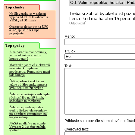
Od: Volim republiku, huliaka | Pr
Top články
Treba si zobrat bycikel a ist pozr
Na Slovensku sa v tichosti
vypína ADSL v lokalitách s
Lenze ked ma harabin 15 percent
VDSL, už 31. mája
Odpovedať
Orange sa doťahuje na UPC
a O2, spustí 2.5 Gbps
pripojenie
Meno:
Top správy
Titulok:
Alza nasadila dve novinky,
jednu užitočnú a jednu
kontroverznú
Maďarsko jadrovú elektráreň
Text:
nakoniec kompletne
neodstavilo, Rumunsko mení
tok Dunaja
Ďalšia jadrová elektráreň
južne od Slovenska musela
kvôli teplu znížiť výkon
Železnice znižujú kvôli teplu
rýchlosť iba na 50 km/h,
spôsobuje to meškanie
Železnice predávajú dve
tretiny lístkov elektronicky,
po donútení cestujúcich na
takýto nákup
Prihláste sa
a povoľte si emailové notifiká
NASA na diaľku na sonde
Voyager 2 úspešne znížila
Overovací text:
spotrebu