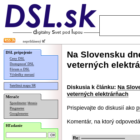
neprihlásený
Na Slovensku dne
DSL pripojenie
Ceny DSL
veterných elektr
Dostupnosť DSL
Fórum o DSL
Výsledky meraní
Satelitná mapa SR
Diskusia k článku:
Na Slov
veterných elektrárňach
Merače
Speedmeter
Merania
Prispievajte do diskusií ako
p
Pingmeter
Googlemeter
Komentár, na ktorý odpovedá
Hľadanie
Re: ——————————