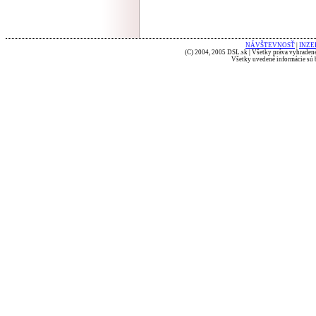
NÁVŠTEVNOSŤ
|
INZE
(C) 2004, 2005 DSL.sk | Všetky práva vyhradené
Všetky uvedené informácie sú b