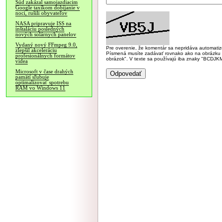
Súd zakázal samojazdiacim
Google taxíkom dobíjanie v
noci, rušili obyvateľov
NASA pripravuje ISS na
inštaláciu posledných
nových solárnych panelov
Vydaný nový FFmpeg 9.0,
Pre overenie, že komentár sa nepridáva automatizov
zlepšil akceleráciu
Písmená musíte zadávať rovnako ako na obrázku veľk
profesionálnych formátov
obrázok". V texte sa používajú iba znaky "BC
videa
Microsoft v čase drahých
pamätí sľubuje
optimalizovať spotrebu
RAM vo Windows 11