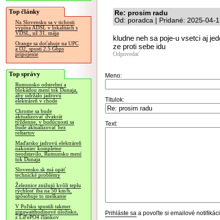
Top články
Re: prosim radu
Od: poradca | Pridané: 2025-04-1
Na Slovensku sa v tichosti
vypína ADSL v lokalitách s
VDSL, už 31. mája
kludne neh sa poje-u vsetci aj jede
Orange sa doťahuje na UPC
ze proti sebe idu
a O2, spustí 2.5 Gbps
Odpovedať
pripojenie
Top správy
Meno:
Rumunsko odstrelmi a
blokádou mení tok Dunaja,
aby udržalo jadrovú
Titulok:
elektráreň v chode
Chrome sa bude
aktualizovať dvakrát
týždenne, v budúcnosti sa
Text:
bude aktualizovať bez
reštartov
Maďarsko jadrovú elektráreň
nakoniec kompletne
neodstavilo, Rumunsko mení
tok Dunaja
Slovensko.sk má opäť
technické problémy
Železnice znižujú kvôli teplu
rýchlosť iba na 50 km/h,
spôsobuje to meškanie
V Poľsku spustili takmer
gigawatthodinové úložisko,
Prihláste sa
a povoľte si emailové notifiká
z LiFePO4 článkov