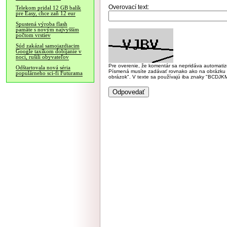
Overovací text:
Telekom pridal 12 GB balík
pre Easy, chce zaň 12 eur
Spustená výroba flash
pamäte s novým najvyšším
počtom vrstiev
Súd zakázal samojazdiacim
Google taxíkom dobíjanie v
noci, rušili obyvateľov
Pre overenie, že komentár sa nepridáva automatizov
Odštartovala nová séria
Písmená musíte zadávať rovnako ako na obrázku veľk
populárneho sci-fi Futurama
obrázok". V texte sa používajú iba znaky "BC