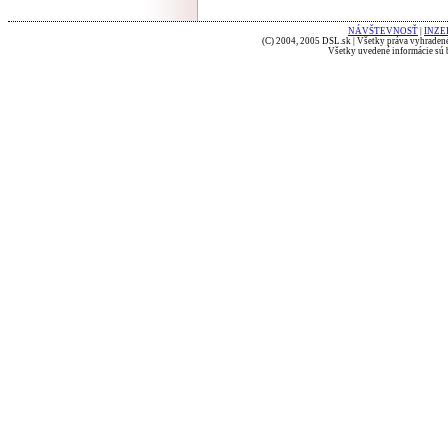
NÁVŠTEVNOSŤ
|
INZE
(C) 2004, 2005 DSL.sk | Všetky práva vyhradené
Všetky uvedené informácie sú b