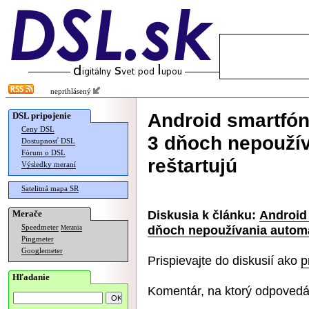
neprihlásený
Android smartfón
DSL pripojenie
Ceny DSL
3 dňoch nepoužív
Dostupnosť DSL
Fórum o DSL
reštartujú
Výsledky meraní
Satelitná mapa SR
Diskusia k článku:
Android 
Merače
dňoch nepoužívania automa
Speedmeter
Merania
Pingmeter
Googlemeter
Prispievajte do diskusií ako
p
Hľadanie
Komentár, na ktorý odpovedá