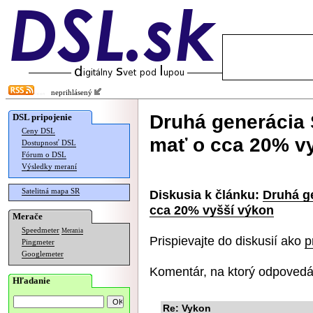
neprihlásený
Druhá generácia
DSL pripojenie
Ceny DSL
mať o cca 20% v
Dostupnosť DSL
Fórum o DSL
Výsledky meraní
Satelitná mapa SR
Diskusia k článku:
Druhá g
cca 20% vyšší výkon
Merače
Speedmeter
Merania
Prispievajte do diskusií ako
p
Pingmeter
Googlemeter
Komentár, na ktorý odpovedá
Hľadanie
Re: Vykon