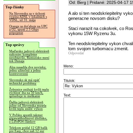
Od: Berg | Pridané: 2025-04-17 1
Top články
A alo si ten neodskriepitelny vy
Na Slovensku sa v tichosti
vypína ADSL v lokalitách s
generacne novsom disku?
VDSL, už 31. mája
Orange sa doťahuje na UPC
Staci narazit na cokolvek, co Ro
a O2, spustí 2.5 Gbps
vykonu 15W Ryzenu 3u.
pripojenie
Ten neodskriepitelny vykon chvali
Top správy
tom svojom turbomacu zmenit.
Maďarsko jadrovú elektráreň
Odpovedať
nakoniec kompletne
neodstavilo, Rumunsko mení
tok Dunaja
Meno:
Alza nasadila dve novinky,
jednu užitočnú a jednu
kontroverznú
Slovensko.sk má opäť
Titulok:
technické problémy
Železnice znižujú kvôli teplu
rýchlosť iba na 50 km/h,
Text:
spôsobuje to meškanie
Ďalšia jadrová elektráreň
južne od Slovenska musela
kvôli teplu znížiť výkon
V Poľsku spustili takmer
gigawatthodinové úložisko,
z LiFePO4 článkov
Telekom pridal 12 GB balík
pre Easy, chce zaň 12 eur