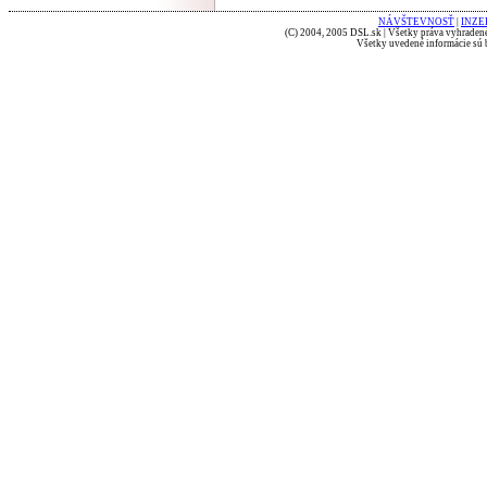
NÁVŠTEVNOSŤ
|
INZE
(C) 2004, 2005 DSL.sk | Všetky práva vyhradené
Všetky uvedené informácie sú b