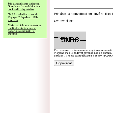
Súd zakázal samojazdiacim
Google taxíkom dobíjanie v
noci, rušili obyvateľov
Prihláste sa
a povoľte si emailové notifiká
NASA na diaľku na sonde
Voyager 2 úspešne znížila
spotrebu
Overovací text:
Misia na záchranu teleskopu
Swift ešte nie je stratená,
podarilo sa spomaliť jej
otáčanie
Pre overenie, že komentár sa nepridáva automatizov
Písmená musíte zadávať rovnako ako na obrázku veľk
obrázok". V texte sa používajú iba znaky "BC