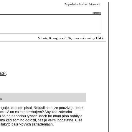
Za poslednú hodinu: 14 meraní
inzercia
Sobota, 8. augusta 2026, dnes má meniny
Oskár
ateľ
.
07
guje ako som pisal. Netusil som, ze pouzivaju teraz
nacia. A na co to potrebujem? Aby ked zatvorim
m sa ho nahodou tyzden, nech ho mam plno nabity a
ako ked som ho odlozil, tiez je velmi podstatne. Cize
 takyto baterkovych zariadeniach.