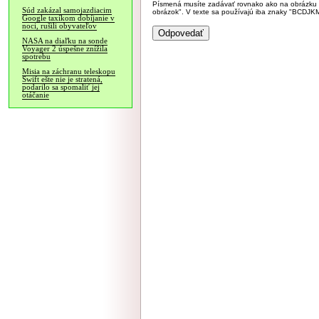
Písmená musíte zadávať rovnako ako na obrázku veľk
Súd zakázal samojazdiacim
obrázok". V texte sa používajú iba znaky "BC
Google taxíkom dobíjanie v
noci, rušili obyvateľov
NASA na diaľku na sonde
Voyager 2 úspešne znížila
spotrebu
Misia na záchranu teleskopu
Swift ešte nie je stratená,
podarilo sa spomaliť jej
otáčanie