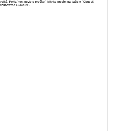
é. Pokiaľ text neviete prečítať, kliknite prosím na tlačidlo "Obnoviť
DJKMPRSVWXY1234589".