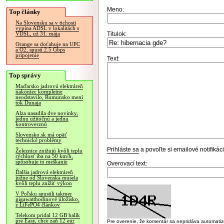
Meno:
Top články
Na Slovensku sa v tichosti
vypína ADSL v lokalitách s
Titulok:
VDSL, už 31. mája
Orange sa doťahuje na UPC
a O2, spustí 2.5 Gbps
pripojenie
Text:
Top správy
Maďarsko jadrovú elektráreň
nakoniec kompletne
neodstavilo, Rumunsko mení
tok Dunaja
Alza nasadila dve novinky,
jednu užitočnú a jednu
kontroverznú
Slovensko.sk má opäť
technické problémy
Prihláste sa
a povoľte si emailové notifiká
Železnice znižujú kvôli teplu
rýchlosť iba na 50 km/h,
spôsobuje to meškanie
Overovací text:
Ďalšia jadrová elektráreň
južne od Slovenska musela
kvôli teplu znížiť výkon
V Poľsku spustili takmer
gigawatthodinové úložisko,
z LiFePO4 článkov
Telekom pridal 12 GB balík
pre Easy, chce zaň 12 eur
Pre overenie, že komentár sa nepridáva automatizov