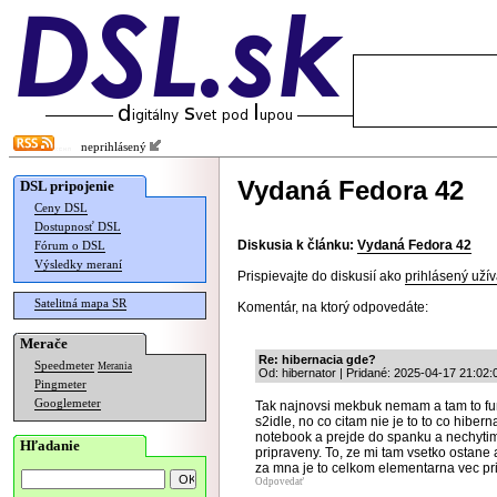
neprihlásený
Vydaná Fedora 42
DSL pripojenie
Ceny DSL
Dostupnosť DSL
Diskusia k článku:
Vydaná Fedora 42
Fórum o DSL
Výsledky meraní
Prispievajte do diskusií ako
prihlásený užív
Satelitná mapa SR
Komentár, na ktorý odpovedáte:
Merače
Re: hibernacia gde?
Speedmeter
Merania
Od: hibernator | Pridané: 2025-04-17 21:02:
Pingmeter
Googlemeter
Tak najnovsi mekbuk nemam a tam to fun
s2idle, no co citam nie je to to co hiber
notebook a prejde do spanku a nechyti
Hľadanie
pripraveny. To, ze mi tam vsetko ostane 
za mna je to celkom elementarna vec pri
Odpovedať