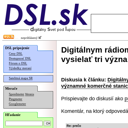
neprihlásený
Digitálnym rádio
DSL pripojenie
Ceny DSL
vysielať tri výz
Dostupnosť DSL
Fórum o DSL
Výsledky meraní
Satelitná mapa SR
Diskusia k článku:
Digitáln
významné komerčné stani
Merače
Speedmeter
Merania
Prispievajte do diskusií ako
p
Pingmeter
Googlemeter
Komentár, na ktorý odpovedá
Hľadanie
Re: prečo