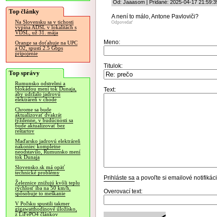
Od: Jaaasom | Pridané: 2025-04-17 21:59:3
Top články
A není to málo, Antone Pavloviči?
Na Slovensku sa v tichosti
Odpovedať
vypína ADSL v lokalitách s
VDSL, už 31. mája
Meno:
Orange sa doťahuje na UPC
a O2, spustí 2.5 Gbps
pripojenie
Titulok:
Top správy
Rumunsko odstrelmi a
blokádou mení tok Dunaja,
Text:
aby udržalo jadrovú
elektráreň v chode
Chrome sa bude
aktualizovať dvakrát
týždenne, v budúcnosti sa
bude aktualizovať bez
reštartov
Maďarsko jadrovú elektráreň
nakoniec kompletne
neodstavilo, Rumunsko mení
tok Dunaja
Slovensko.sk má opäť
technické problémy
Prihláste sa
a povoľte si emailové notifiká
Železnice znižujú kvôli teplu
rýchlosť iba na 50 km/h,
Overovací text:
spôsobuje to meškanie
V Poľsku spustili takmer
gigawatthodinové úložisko,
z LiFePO4 článkov