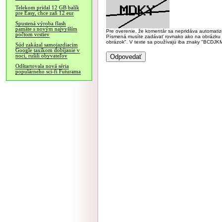
Telekom pridal 12 GB balík
pre Easy, chce zaň 12 eur
Spustená výroba flash
pamäte s novým najvyšším
Pre overenie, že komentár sa nepridáva automatizov
počtom vrstiev
Písmená musíte zadávať rovnako ako na obrázku veľk
obrázok". V texte sa používajú iba znaky "BC
Súd zakázal samojazdiacim
Google taxíkom dobíjanie v
noci, rušili obyvateľov
Odštartovala nová séria
populárneho sci-fi Futurama