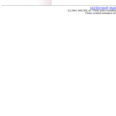
NÁVŠTEVNOSŤ
|
INZE
(C) 2004, 2005 DSL.sk | Všetky práva vyhradené
Všetky uvedené informácie sú b