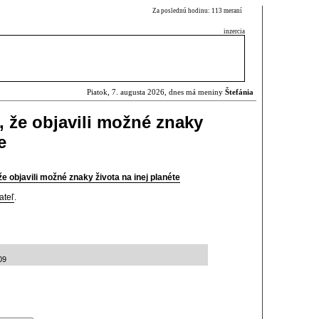
Za poslednú hodinu: 113 meraní
inzercia
Piatok, 7. augusta 2026, dnes má meniny
Štefánia
, že objavili možné znaky
e
e objavili možné znaky života na inej planéte
ateľ
.
09