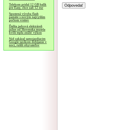
Telekom pridal 12 GB balík
pre Easy, chce zaň 12 eur
Spustená výroba flash
pamäte s novým najvyšším
počtom vrstiev
Ďalšia jadrová elektráreň
južne od Slovenska musela
kvôli teplu znížiť výkon
Súd zakázal samojazdiacim
Google taxíkom dobíjanie v
noci, rušili obyvateľov