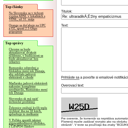
Top články
Titulok:
Na Slovensku sa v tichosti
vypína ADSL v lokalitách s
VDSL, už 31. mája
Text:
Orange sa doťahuje na UPC
a O2, spustí 2.5 Gbps
pripojenie
Top správy
Chrome sa bude
aktualizovať dvakrát
týždenne, v budúcnosti sa
bude aktualizovať bez
reštartov
Rumunsko odstrelmi a
blokádou mení tok Dunaja,
aby udržalo jadrovú
Prihláste sa
a povoľte si emailové notifiká
elektráreň v chode
Maďarsko jadrovú elektráreň
Overovací text:
nakoniec kompletne
neodstavilo, Rumunsko mení
tok Dunaja
Slovensko.sk má opäť
technické problémy
Železnice znižujú kvôli teplu
rýchlosť iba na 50 km/h,
spôsobuje to meškanie
Pre overenie, že komentár sa nepridáva automatizov
V Poľsku spustili takmer
Písmená musíte zadávať rovnako ako na obrázku veľk
gigawatthodinové úložisko,
obrázok". V texte sa používajú iba znaky "BC
z LiFePO4 článkov