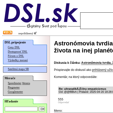
neprihlásený
Astronómovia tvrdia
DSL pripojenie
Ceny DSL
života na inej planét
Dostupnosť DSL
Fórum o DSL
Výsledky meraní
Diskusia k článku:
Astronómovia tvrdia, ž
Satelitná mapa SR
Prispievajte do diskusií ako
prihlásený užív
Komentár, na ktorý odpovedáte:
Merače
Speedmeter
Merania
Pingmeter
Re: ultraradikÄ‚Ë‡lny empaticizmus
Googlemeter
Od: @@f8Bvh | Pridané: 2025-04-20 18:28:
555
Hľadanie
Odpovedať
Meno: