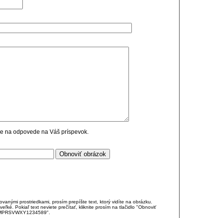
cie na odpovede na Váš príspevok.
anými prostriedkami, prosím prepíšte text, ktorý vidíte na obrázku.
é. Pokiaľ text neviete prečítať, kliknite prosím na tlačidlo "Obnoviť
DJKMPRSVWXY1234589".