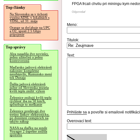
FPGA frcali chvilu pri miningu kym nedos
Top články
Odpovedať
Na Slovensku sa v tichosti
vypína ADSL v lokalitách s
VDSL, už 31. mája
Meno:
Orange sa doťahuje na UPC
a O2, spustí 2.5 Gbps
pripojenie
Titulok:
Top správy
Alza nasadila dve novinky,
Text:
jednu užitočnú a jednu
kontroverznú
Maďarsko jadrovú elektráreň
nakoniec kompletne
neodstavilo, Rumunsko mení
tok Dunaja
Ďalšia jadrová elektráreň
južne od Slovenska musela
kvôli teplu znížiť výkon
Železnice znižujú kvôli teplu
rýchlosť iba na 50 km/h,
spôsobuje to meškanie
Železnice predávajú dve
Prihláste sa
a povoľte si emailové notifiká
tretiny lístkov elektronicky,
po donútení cestujúcich na
Overovací text:
takýto nákup
NASA na diaľku na sonde
Voyager 2 úspešne znížila
spotrebu