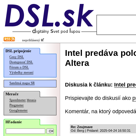
neprihlásený
Intel predáva po
DSL pripojenie
Ceny DSL
Altera
Dostupnosť DSL
Fórum o DSL
Výsledky meraní
Satelitná mapa SR
Diskusia k článku:
Intel pr
Merače
Prispievajte do diskusií ako
p
Speedmeter
Merania
Pingmeter
Komentár, na ktorý odpovedá
Googlemeter
Hľadanie
Re: Zeujmave
Od: Berg | Pridané: 2025-04-24 16:50:31