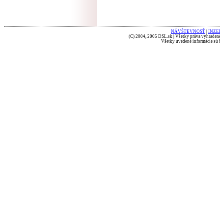
NÁVŠTEVNOSŤ
|
INZE
(C) 2004, 2005 DSL.sk | Všetky práva vyhradené
Všetky uvedené informácie sú b