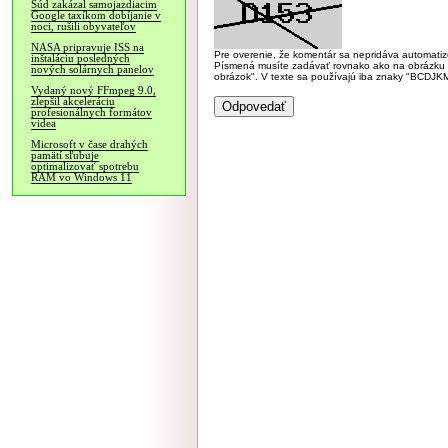
Súd zakázal samojazdiacim
Google taxíkom dobíjanie v
noci, rušili obyvateľov
NASA pripravuje ISS na
Pre overenie, že komentár sa nepridáva automatizov
inštaláciu posledných
Písmená musíte zadávať rovnako ako na obrázku veľk
nových solárnych panelov
obrázok". V texte sa používajú iba znaky "BC
Vydaný nový FFmpeg 9.0,
zlepšil akceleráciu
profesionálnych formátov
videa
Microsoft v čase drahých
pamätí sľubuje
optimalizovať spotrebu
RAM vo Windows 11