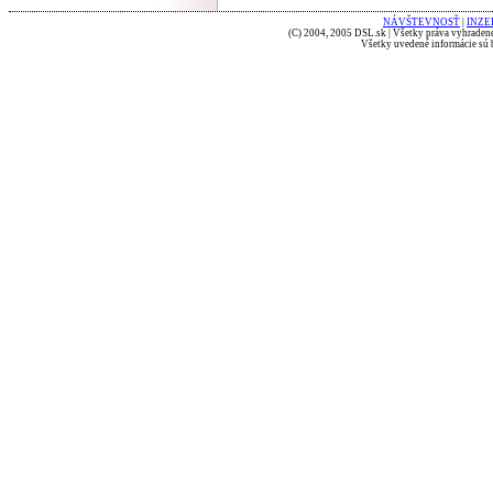
NÁVŠTEVNOSŤ
|
INZE
(C) 2004, 2005 DSL.sk | Všetky práva vyhradené
Všetky uvedené informácie sú b