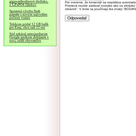
gigawatthodinové úložisko,
Pre overenie, že komentár sa nepridáva automatizov
z LiFePO4 článkov
Písmená musíte zadávať rovnako ako na obrázku veľk
obrázok". V texte sa používajú iba znaky "BC
Spustená výroba flash
pamäte s novým najvyšším
počtom vrstiev
Telekom pridal 12 GB balík
pre Easy, chce zaň 12 eur
Súd zakázal samojazdiacim
Google taxíkom dobíjanie v
noci, rušili obyvateľov