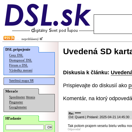
neprihlásený
Uvedená SD karta
DSL pripojenie
Ceny DSL
Dostupnosť DSL
Fórum o DSL
Výsledky meraní
Diskusia k článku:
Uvedená
Satelitná mapa SR
Prispievajte do diskusií ako
p
Merače
Komentár, na ktorý odpovedá
Speedmeter
Merania
Pingmeter
Googlemeter
Re: *****
Od: Quanti | Pridané: 2025-04-21 14:45:30
Hľadanie
Tak potom prajem veselu bielu velku no
Odpovedať