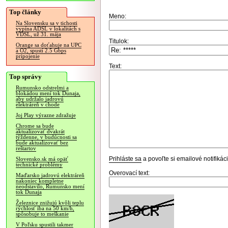
Top články
Meno:
Na Slovensku sa v tichosti
vypína ADSL v lokalitách s
VDSL, už 31. mája
Titulok:
Orange sa doťahuje na UPC
a O2, spustí 2.5 Gbps
pripojenie
Text:
Top správy
Rumunsko odstrelmi a
blokádou mení tok Dunaja,
aby udržalo jadrovú
elektráreň v chode
Joj Play výrazne zdražuje
Chrome sa bude
aktualizovať dvakrát
týždenne, v budúcnosti sa
bude aktualizovať bez
reštartov
Prihláste sa
a povoľte si emailové notifiká
Slovensko.sk má opäť
technické problémy
Overovací text:
Maďarsko jadrovú elektráreň
nakoniec kompletne
neodstavilo, Rumunsko mení
tok Dunaja
Železnice znižujú kvôli teplu
rýchlosť iba na 50 km/h,
spôsobuje to meškanie
V Poľsku spustili takmer