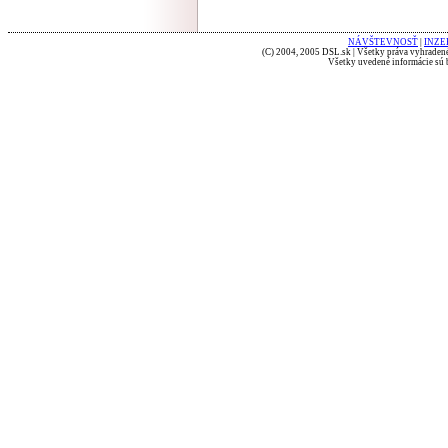
NÁVŠTEVNOSŤ
|
INZE
(C) 2004, 2005 DSL.sk | Všetky práva vyhradené
Všetky uvedené informácie sú b