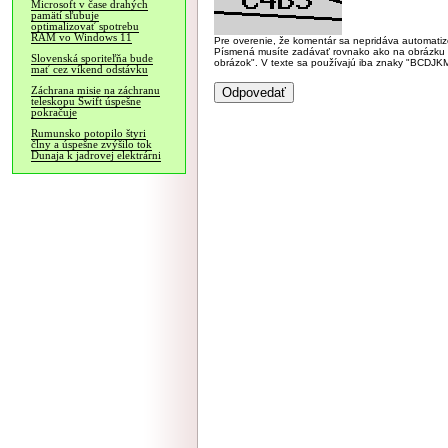
Microsoft v čase drahých
pamätí sľubuje
optimalizovať spotrebu
RAM vo Windows 11
Pre overenie, že komentár sa nepridáva automatizov
Písmená musíte zadávať rovnako ako na obrázku veľk
Slovenská sporiteľňa bude
obrázok". V texte sa používajú iba znaky "BC
mať cez víkend odstávku
Záchrana misie na záchranu
teleskopu Swift úspešne
pokračuje
Rumunsko potopilo štyri
člny a úspešne zvýšilo tok
Dunaja k jadrovej elektrárni