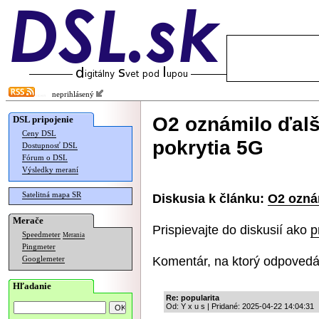
neprihlásený
O2 oznámilo ďalš
DSL pripojenie
Ceny DSL
pokrytia 5G
Dostupnosť DSL
Fórum o DSL
Výsledky meraní
Satelitná mapa SR
Diskusia k článku:
O2 oznám
Merače
Prispievajte do diskusií ako
p
Speedmeter
Merania
Pingmeter
Komentár, na ktorý odpovedá
Googlemeter
Hľadanie
Re: popularita
Od: Y x u s | Pridané: 2025-04-22 14:04:31