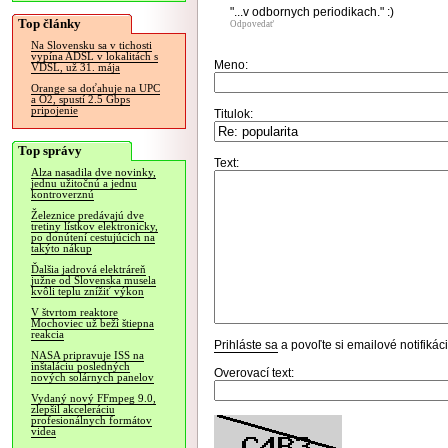
"...v odbornych periodikach." :)
Top články
Odpovedať
Na Slovensku sa v tichosti
vypína ADSL v lokalitách s
Meno:
VDSL, už 31. mája
Orange sa doťahuje na UPC
a O2, spustí 2.5 Gbps
pripojenie
Titulok:
Top správy
Text:
Alza nasadila dve novinky,
jednu užitočnú a jednu
kontroverznú
Železnice predávajú dve
tretiny lístkov elektronicky,
po donútení cestujúcich na
takýto nákup
Ďalšia jadrová elektráreň
južne od Slovenska musela
kvôli teplu znížiť výkon
V štvrtom reaktore
Mochoviec už beží štiepna
reakcia
Prihláste sa
a povoľte si emailové notifiká
NASA pripravuje ISS na
inštaláciu posledných
Overovací text:
nových solárnych panelov
Vydaný nový FFmpeg 9.0,
zlepšil akceleráciu
profesionálnych formátov
videa