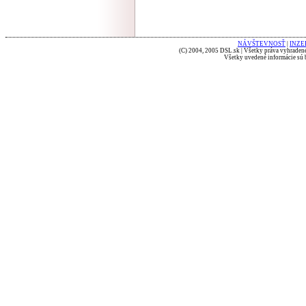
NÁVŠTEVNOSŤ
|
INZE
(C) 2004, 2005 DSL.sk | Všetky práva vyhradené
Všetky uvedené informácie sú b