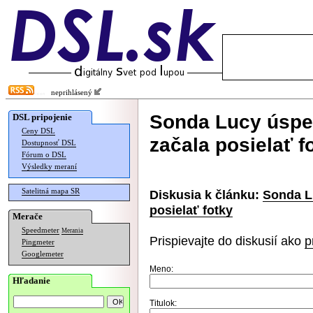
neprihlásený
Sonda Lucy úspeš
DSL pripojenie
Ceny DSL
začala posielať f
Dostupnosť DSL
Fórum o DSL
Výsledky meraní
Satelitná mapa SR
Diskusia k článku:
Sonda Lu
posielať fotky
Merače
Speedmeter
Merania
Prispievajte do diskusií ako
p
Pingmeter
Googlemeter
Meno:
Hľadanie
Titulok: