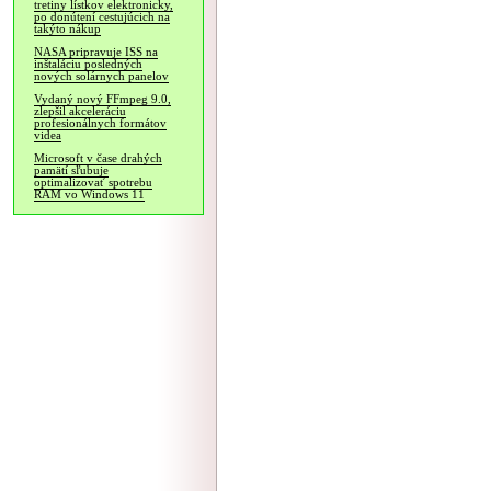
tretiny lístkov elektronicky,
po donútení cestujúcich na
takýto nákup
NASA pripravuje ISS na
inštaláciu posledných
nových solárnych panelov
Vydaný nový FFmpeg 9.0,
zlepšil akceleráciu
profesionálnych formátov
videa
Microsoft v čase drahých
pamätí sľubuje
optimalizovať spotrebu
RAM vo Windows 11