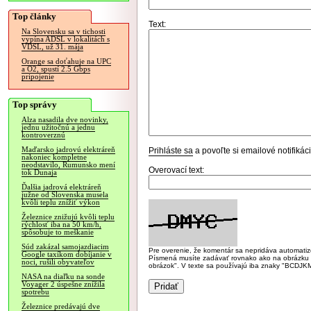
Top články
Text:
Na Slovensku sa v tichosti
vypína ADSL v lokalitách s
VDSL, už 31. mája
Orange sa doťahuje na UPC
a O2, spustí 2.5 Gbps
pripojenie
Top správy
Alza nasadila dve novinky,
jednu užitočnú a jednu
kontroverznú
Maďarsko jadrovú elektráreň
Prihláste sa
a povoľte si emailové notifiká
nakoniec kompletne
neodstavilo, Rumunsko mení
Overovací text:
tok Dunaja
Ďalšia jadrová elektráreň
južne od Slovenska musela
kvôli teplu znížiť výkon
Železnice znižujú kvôli teplu
rýchlosť iba na 50 km/h,
spôsobuje to meškanie
Súd zakázal samojazdiacim
Pre overenie, že komentár sa nepridáva automatizov
Google taxíkom dobíjanie v
Písmená musíte zadávať rovnako ako na obrázku veľk
noci, rušili obyvateľov
obrázok". V texte sa používajú iba znaky "BC
NASA na diaľku na sonde
Voyager 2 úspešne znížila
spotrebu
Železnice predávajú dve