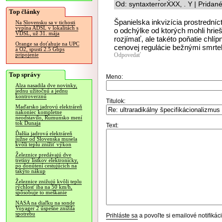
Od: syntaxterrorXXX, . Y | Pridan
Top články
Španielska inkvizícia prostredníc
Na Slovensku sa v tichosti
vypína ADSL v lokalitách s
o odchýlke od ktorých mohli hrie
VDSL, už 31. mája
rozjímať, ale takéto poňatie chlí
Orange sa doťahuje na UPC
cenovej regulácie bežnými smrte
a O2, spustí 2.5 Gbps
Odpovedať
pripojenie
Top správy
Meno:
Alza nasadila dve novinky,
jednu užitočnú a jednu
kontroverznú
Titulok:
Maďarsko jadrovú elektráreň
nakoniec kompletne
neodstavilo, Rumunsko mení
tok Dunaja
Text:
Ďalšia jadrová elektráreň
južne od Slovenska musela
kvôli teplu znížiť výkon
Železnice predávajú dve
tretiny lístkov elektronicky,
po donútení cestujúcich na
takýto nákup
Železnice znižujú kvôli teplu
rýchlosť iba na 50 km/h,
spôsobuje to meškanie
NASA na diaľku na sonde
Voyager 2 úspešne znížila
spotrebu
Prihláste sa
a povoľte si emailové notifiká