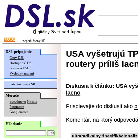
neprihlásený
USA vyšetrujú TP
DSL pripojenie
Ceny DSL
routery príliš lac
Dostupnosť DSL
Fórum o DSL
Výsledky meraní
Satelitná mapa SR
Diskusia k článku:
USA vyše
lacno
Merače
Speedmeter
Merania
Prispievajte do diskusií ako
p
Pingmeter
Googlemeter
Komentár, na ktorý odpovedá
Hľadanie
ultraradikálny špecifikácionali