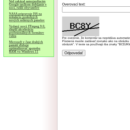
Súd zakázal samojazdiacim
Overovací text:
Google taxíkom dobíjanie v
noci, rušili obyvateľov
NASA pripravuje ISS na
inštaláciu posledných
nových solárnych panelov
Vydaný nový FFmpeg 9.0,
zlepšil akceleráciu
profesionálnych formátov
videa
Pre overenie, že komentár sa nepridáva automatizov
Písmená musíte zadávať rovnako ako na obrázku veľk
Microsoft v čase drahých
obrázok". V texte sa používajú iba znaky "BC
pamätí sľubuje
optimalizovať spotrebu
RAM vo Windows 11