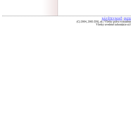
NÁVŠTEVNOSŤ
|
INZE
(C) 2004, 2005 DSL.sk | Všetky práva vyhradené
Všetky uvedené informácie sú b