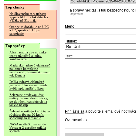
Od: ehjkhkjlk | Pridané: 2025-04-28 08:07:2
Top články
a spravy necitas, s tou bezpecnostou to 
Na Slovensku sa v tichosti
Odpovedať
vypína ADSL v lokalitách s
VDSL, už 31. mája
Meno:
Orange sa doťahuje na UPC
a O2, spustí 2.5 Gbps
pripojenie
Titulok:
Top správy
Alza nasadila dve novinky,
jednu užitočnú a jednu
Text:
kontroverznú
Maďarsko jadrovú elektráreň
nakoniec kompletne
neodstavilo, Rumunsko mení
tok Dunaja
Ďalšia jadrová elektráreň
južne od Slovenska musela
kvôli teplu znížiť výkon
Železnice predávajú dve
tretiny lístkov elektronicky,
po donútení cestujúcich na
takýto nákup
Prihláste sa
a povoľte si emailové notifiká
Železnice znižujú kvôli teplu
rýchlosť iba na 50 km/h,
spôsobuje to meškanie
Overovací text:
NASA na diaľku na sonde
Voyager 2 úspešne znížila
spotrebu