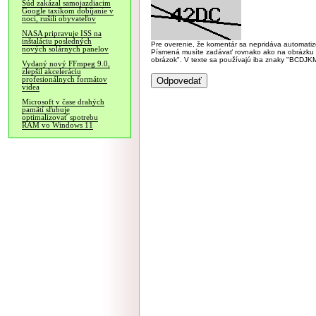
Súd zakázal samojazdiacim
Google taxíkom dobíjanie v
noci, rušili obyvateľov
NASA pripravuje ISS na
inštaláciu posledných
Pre overenie, že komentár sa nepridáva automatizov
nových solárnych panelov
Písmená musíte zadávať rovnako ako na obrázku veľk
obrázok". V texte sa používajú iba znaky "BC
Vydaný nový FFmpeg 9.0,
zlepšil akceleráciu
profesionálnych formátov
videa
Microsoft v čase drahých
pamätí sľubuje
optimalizovať spotrebu
RAM vo Windows 11