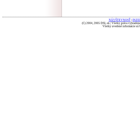
NÁVŠTEVNOSŤ
|
INZE
(C) 2004, 2005 DSL.sk | Všetky práva vyhradené
Všetky uvedené informácie sú b