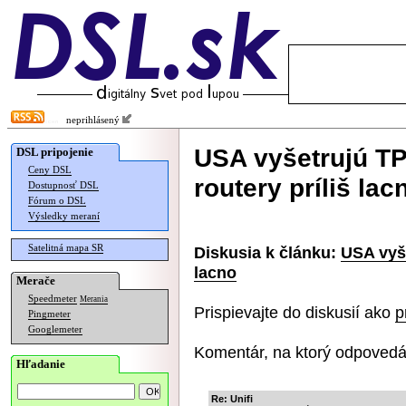
neprihlásený
USA vyšetrujú TP
DSL pripojenie
Ceny DSL
routery príliš lac
Dostupnosť DSL
Fórum o DSL
Výsledky meraní
Satelitná mapa SR
Diskusia k článku:
USA vyše
lacno
Merače
Speedmeter
Merania
Prispievajte do diskusií ako
p
Pingmeter
Googlemeter
Komentár, na ktorý odpovedá
Hľadanie
Re: Unifi