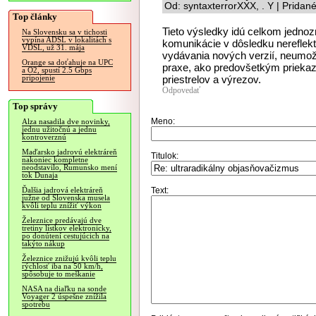
Od: syntaxterrorXXX, . Y | Pridan
Top články
Tieto výsledky idú celkom jedno
Na Slovensku sa v tichosti
vypína ADSL v lokalitách s
komunikácie v dôsledku nereflek
VDSL, už 31. mája
vydávania nových verzií, neumož
Orange sa doťahuje na UPC
praxe, ako predovšetkým prieka
a O2, spustí 2.5 Gbps
priestrelov a výrezov.
pripojenie
Odpovedať
Top správy
Meno:
Alza nasadila dve novinky,
jednu užitočnú a jednu
kontroverznú
Maďarsko jadrovú elektráreň
Titulok:
nakoniec kompletne
neodstavilo, Rumunsko mení
tok Dunaja
Text:
Ďalšia jadrová elektráreň
južne od Slovenska musela
kvôli teplu znížiť výkon
Železnice predávajú dve
tretiny lístkov elektronicky,
po donútení cestujúcich na
takýto nákup
Železnice znižujú kvôli teplu
rýchlosť iba na 50 km/h,
spôsobuje to meškanie
NASA na diaľku na sonde
Voyager 2 úspešne znížila
spotrebu