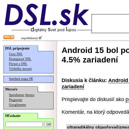
neprihlásený
Android 15 bol po
DSL pripojenie
Ceny DSL
4.5% zariadení
Dostupnosť DSL
Fórum o DSL
Výsledky meraní
Satelitná mapa SR
Diskusia k článku:
Android 
zariadení
Merače
Speedmeter
Merania
Prispievajte do diskusií ako
p
Pingmeter
Googlemeter
Komentár, na ktorý odpovedá
Hľadanie
ultraradikálny objasňovačizmu