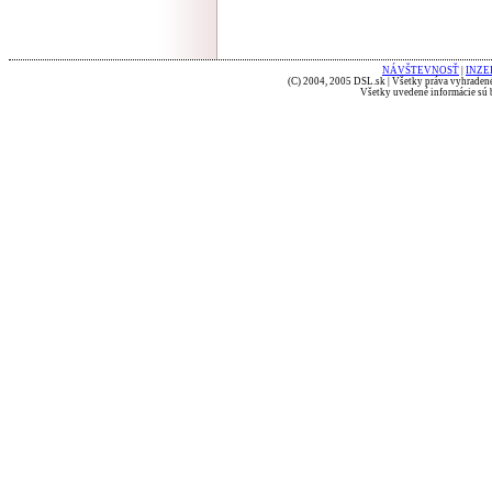
NÁVŠTEVNOSŤ
|
INZE
(C) 2004, 2005 DSL.sk | Všetky práva vyhradené
Všetky uvedené informácie sú b