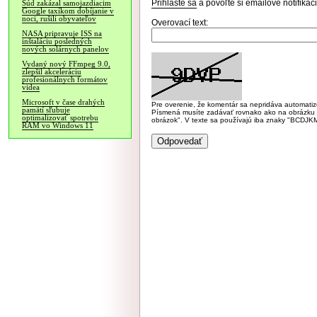
Prihláste sa
a povoľte si emailové notifiká
Súd zakázal samojazdiacim
Google taxíkom dobíjanie v
noci, rušili obyvateľov
Overovací text:
NASA pripravuje ISS na
inštaláciu posledných
nových solárnych panelov
Vydaný nový FFmpeg 9.0,
zlepšil akceleráciu
profesionálnych formátov
videa
Microsoft v čase drahých
Pre overenie, že komentár sa nepridáva automatizov
pamätí sľubuje
Písmená musíte zadávať rovnako ako na obrázku veľk
optimalizovať spotrebu
obrázok". V texte sa používajú iba znaky "BC
RAM vo Windows 11