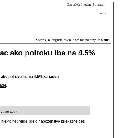
Za poslednú hodinu: 51 meraní
inzercia
Štvrtok, 6. augusta 2026, dnes má meniny
Jozefína
iac ako polroku iba na 4.5%
 ako polroku iba na 4.5% zariadení
ateľ
.
-27 08:47:02
ň niekto neprejde, ide o náboženstvo priekazne bez