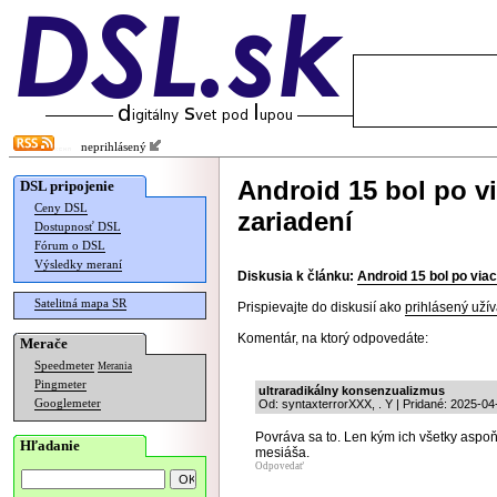
neprihlásený
Android 15 bol po v
DSL pripojenie
Ceny DSL
zariadení
Dostupnosť DSL
Fórum o DSL
Výsledky meraní
Diskusia k článku:
Android 15 bol po viac
Satelitná mapa SR
Prispievajte do diskusií ako
prihlásený užív
Komentár, na ktorý odpovedáte:
Merače
Speedmeter
Merania
Pingmeter
ultraradikálny konsenzualizmus
Googlemeter
Od: syntaxterrorXXX, . Y | Pridané: 2025-04
Povráva sa to. Len kým ich všetky aspo
Hľadanie
mesiáša.
Odpovedať