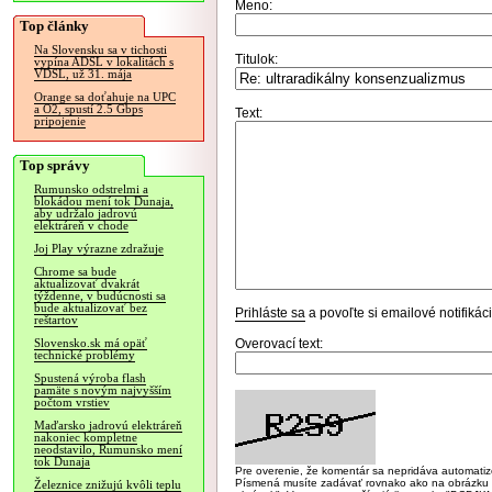
Meno:
Top články
Na Slovensku sa v tichosti
Titulok:
vypína ADSL v lokalitách s
VDSL, už 31. mája
Orange sa doťahuje na UPC
a O2, spustí 2.5 Gbps
Text:
pripojenie
Top správy
Rumunsko odstrelmi a
blokádou mení tok Dunaja,
aby udržalo jadrovú
elektráreň v chode
Joj Play výrazne zdražuje
Chrome sa bude
aktualizovať dvakrát
týždenne, v budúcnosti sa
bude aktualizovať bez
Prihláste sa
a povoľte si emailové notifiká
reštartov
Overovací text:
Slovensko.sk má opäť
technické problémy
Spustená výroba flash
pamäte s novým najvyšším
počtom vrstiev
Maďarsko jadrovú elektráreň
nakoniec kompletne
neodstavilo, Rumunsko mení
tok Dunaja
Pre overenie, že komentár sa nepridáva automatizov
Písmená musíte zadávať rovnako ako na obrázku veľk
Železnice znižujú kvôli teplu