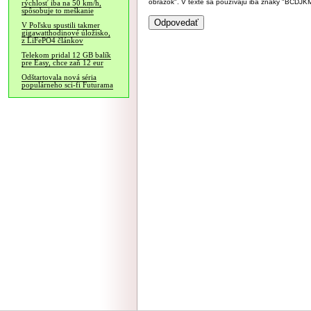
obrázok". V texte sa používajú iba znaky "BC
rýchlosť iba na 50 km/h,
spôsobuje to meškanie
V Poľsku spustili takmer
gigawatthodinové úložisko,
z LiFePO4 článkov
Telekom pridal 12 GB balík
pre Easy, chce zaň 12 eur
Odštartovala nová séria
populárneho sci-fi Futurama