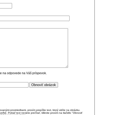
cie na odpovede na Váš príspevok.
anými prostriedkami, prosím prepíšte text, ktorý vidíte na obrázku.
é. Pokiaľ text neviete prečítať, kliknite prosím na tlačidlo "Obnoviť