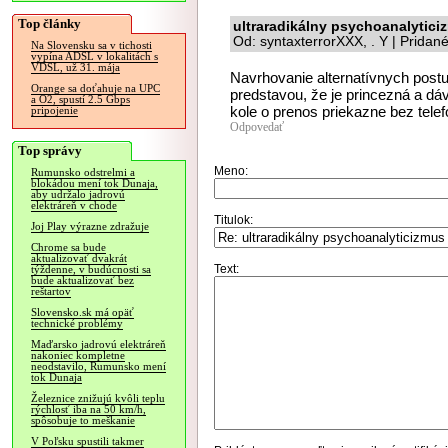
Top články
ultraradikálny psychoanalytici
Od: syntaxterrorXXX, . Y | Pridan
Na Slovensku sa v tichosti
vypína ADSL v lokalitách s
VDSL, už 31. mája
Navrhovanie alternatívnych postu
Orange sa doťahuje na UPC
predstavou, že je princezná a d
a O2, spustí 2.5 Gbps
kole o prenos priekazne bez telef
pripojenie
Odpovedať
Top správy
Meno:
Rumunsko odstrelmi a
blokádou mení tok Dunaja,
aby udržalo jadrovú
elektráreň v chode
Titulok:
Joj Play výrazne zdražuje
Chrome sa bude
aktualizovať dvakrát
Text:
týždenne, v budúcnosti sa
bude aktualizovať bez
reštartov
Slovensko.sk má opäť
technické problémy
Maďarsko jadrovú elektráreň
nakoniec kompletne
neodstavilo, Rumunsko mení
tok Dunaja
Železnice znižujú kvôli teplu
rýchlosť iba na 50 km/h,
spôsobuje to meškanie
V Poľsku spustili takmer