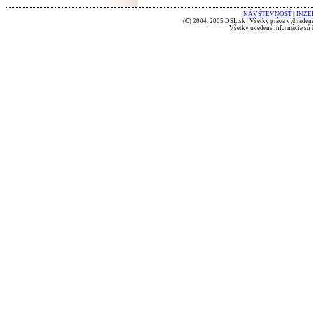
NÁVŠTEVNOSŤ
|
INZE
(C) 2004, 2005 DSL.sk | Všetky práva vyhradené
Všetky uvedené informácie sú b