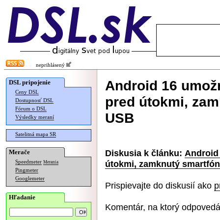
neprihlásený
Android 16 umožn
DSL pripojenie
Ceny DSL
pred útokmi, zam
Dostupnosť DSL
Fórum o DSL
USB
Výsledky meraní
Satelitná mapa SR
Diskusia k článku:
Android
Merače
útokmi, zamknutý smartfó
Speedmeter
Merania
Pingmeter
Googlemeter
Prispievajte do diskusií ako
p
Hľadanie
Komentár, na ktorý odpovedá