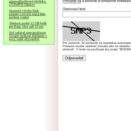
Prihláste sa
a povoľte si emailové notifiká
gigawatthodinové úložisko,
z LiFePO4 článkov
Overovací text:
Spustená výroba flash
pamäte s novým najvyšším
počtom vrstiev
Telekom pridal 12 GB balík
pre Easy, chce zaň 12 eur
Súd zakázal samojazdiacim
Google taxíkom dobíjanie v
noci, rušili obyvateľov
Pre overenie, že komentár sa nepridáva automatizov
Písmená musíte zadávať rovnako ako na obrázku veľk
obrázok". V texte sa používajú iba znaky "BC