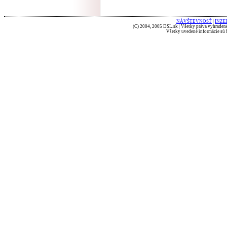
NÁVŠTEVNOSŤ
|
INZE
(C) 2004, 2005 DSL.sk | Všetky práva vyhradené
Všetky uvedené informácie sú b