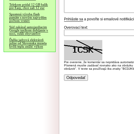
Telekom pridal 12 GB balík
pre Easy, chce zaň 12 eur
Spustená výroba flash
pamäte s novým najvyšším
Prihláste sa
a povoľte si emailové notifiká
počtom vrstiev
Súd zakázal samojazdiacim
Overovací text:
Google taxíkom dobíjanie v
noci, rušili obyvateľov
Ďalšia jadrová elektráreň
južne od Slovenska musela
kvôli teplu znížiť výkon
Pre overenie, že komentár sa nepridáva automatizov
Písmená musíte zadávať rovnako ako na obrázku veľk
obrázok". V texte sa používajú iba znaky "BC