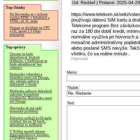
Od: Riešiteľ | Pridané: 2025-04-2
Top články
https://www.telekom.sk/wiki/volani
Na Slovensku sa v tichosti
vypína ADSL v lokalitách s
používajú dátovú SIM kartu a dru
VDSL, už 31. mája
Telekome program Bez záväzkov 
Orange sa doťahuje na UPC
raz za 180 dni dobiť kredit, minim
a O2, spustí 2.5 Gbps
pripojenie
normálne využíva pri hovoroch a
mesačne administratívny poplatok
Top správy
alebo poslané SMS navyše. Takže
všetko, čo sa reálne minulo .
Chrome sa bude
aktualizovať dvakrát
Odpovedať
týždenne, v budúcnosti sa
bude aktualizovať bez
reštartov
Meno:
Rumunsko odstrelmi a
blokádou mení tok Dunaja,
aby udržalo jadrovú
elektráreň v chode
Titulok:
Maďarsko jadrovú elektráreň
nakoniec kompletne
neodstavilo, Rumunsko mení
tok Dunaja
Text:
Slovensko.sk má opäť
technické problémy
Železnice znižujú kvôli teplu
rýchlosť iba na 50 km/h,
spôsobuje to meškanie
V Poľsku spustili takmer
gigawatthodinové úložisko,
z LiFePO4 článkov