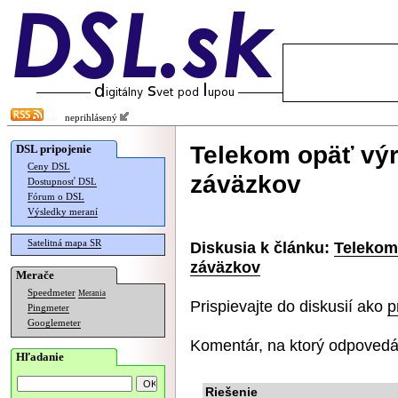
neprihlásený
Telekom opäť výr
DSL pripojenie
Ceny DSL
záväzkov
Dostupnosť DSL
Fórum o DSL
Výsledky meraní
Satelitná mapa SR
Diskusia k článku:
Telekom
záväzkov
Merače
Speedmeter
Merania
Prispievajte do diskusií ako
p
Pingmeter
Googlemeter
Komentár, na ktorý odpovedá
Hľadanie
Riešenie