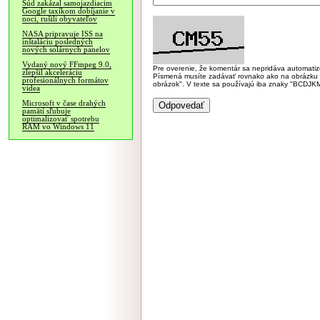
Súd zakázal samojazdiacim
Google taxíkom dobíjanie v
noci, rušili obyvateľov
NASA pripravuje ISS na
inštaláciu posledných
nových solárnych panelov
Vydaný nový FFmpeg 9.0,
Pre overenie, že komentár sa nepridáva automatizov
zlepšil akceleráciu
Písmená musíte zadávať rovnako ako na obrázku veľk
profesionálnych formátov
obrázok". V texte sa používajú iba znaky "BC
videa
Microsoft v čase drahých
pamätí sľubuje
optimalizovať spotrebu
RAM vo Windows 11