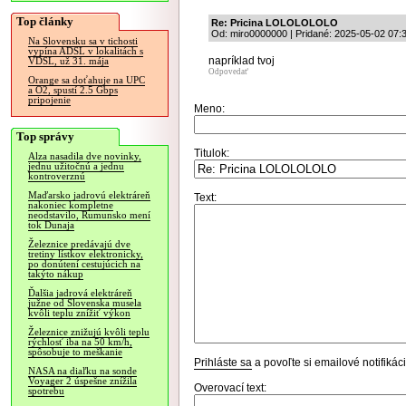
Top články
Re: Pricina LOLOLOLOLO
Od: miro0000000 | Pridané: 2025-05-02 07:
Na Slovensku sa v tichosti
vypína ADSL v lokalitách s
napríklad tvoj
VDSL, už 31. mája
Odpovedať
Orange sa doťahuje na UPC
a O2, spustí 2.5 Gbps
pripojenie
Meno:
Top správy
Titulok:
Alza nasadila dve novinky,
jednu užitočnú a jednu
kontroverznú
Maďarsko jadrovú elektráreň
Text:
nakoniec kompletne
neodstavilo, Rumunsko mení
tok Dunaja
Železnice predávajú dve
tretiny lístkov elektronicky,
po donútení cestujúcich na
takýto nákup
Ďalšia jadrová elektráreň
južne od Slovenska musela
kvôli teplu znížiť výkon
Železnice znižujú kvôli teplu
rýchlosť iba na 50 km/h,
spôsobuje to meškanie
Prihláste sa
a povoľte si emailové notifiká
NASA na diaľku na sonde
Voyager 2 úspešne znížila
Overovací text:
spotrebu