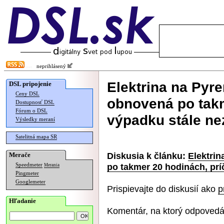
neprihlásený
Elektrina na Pyr
DSL pripojenie
Ceny DSL
obnovená po takm
Dostupnosť DSL
Fórum o DSL
výpadku stále n
Výsledky meraní
Satelitná mapa SR
Diskusia k článku:
Elektri
Merače
po takmer 20 hodinách, pr
Speedmeter
Merania
Pingmeter
Googlemeter
Prispievajte do diskusií ako
p
Hľadanie
Komentár, na ktorý odpovedá