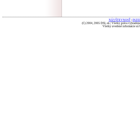
NÁVŠTEVNOSŤ
|
INZE
(C) 2004, 2005 DSL.sk | Všetky práva vyhradené
Všetky uvedené informácie sú b