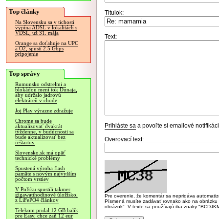
Top články
Titulok:
Na Slovensku sa v tichosti
vypína ADSL v lokalitách s
VDSL, už 31. mája
Text:
Orange sa doťahuje na UPC
a O2, spustí 2.5 Gbps
pripojenie
Top správy
Rumunsko odstrelmi a
blokádou mení tok Dunaja,
aby udržalo jadrovú
elektráreň v chode
Joj Play výrazne zdražuje
Chrome sa bude
Prihláste sa
a povoľte si emailové notifiká
aktualizovať dvakrát
týždenne, v budúcnosti sa
bude aktualizovať bez
Overovací text:
reštartov
Slovensko.sk má opäť
technické problémy
Spustená výroba flash
pamäte s novým najvyšším
počtom vrstiev
V Poľsku spustili takmer
gigawatthodinové úložisko,
Pre overenie, že komentár sa nepridáva automatizov
z LiFePO4 článkov
Písmená musíte zadávať rovnako ako na obrázku veľk
obrázok". V texte sa používajú iba znaky "BC
Telekom pridal 12 GB balík
pre Easy, chce zaň 12 eur