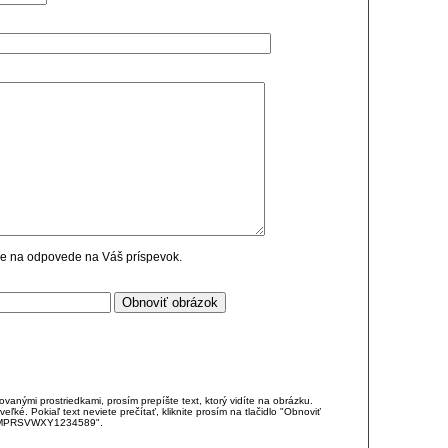
cie na odpovede na Váš príspevok.
anými prostriedkami, prosím prepíšte text, ktorý vidíte na obrázku.
é. Pokiaľ text neviete prečítať, kliknite prosím na tlačidlo "Obnoviť
DJKMPRSVWXY1234589".