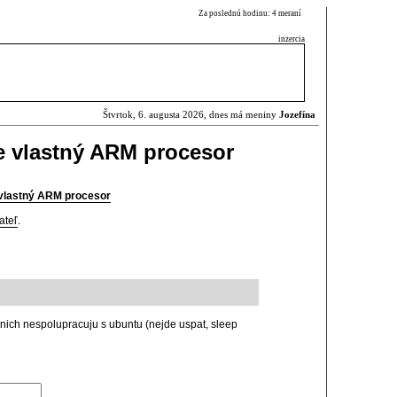
Za poslednú hodinu: 4 meraní
inzercia
Štvrtok, 6. augusta 2026, dnes má meniny
Jozefína
e vlastný ARM procesor
vlastný ARM procesor
ateľ
.
 nich nespolupracuju s ubuntu (nejde uspat, sleep