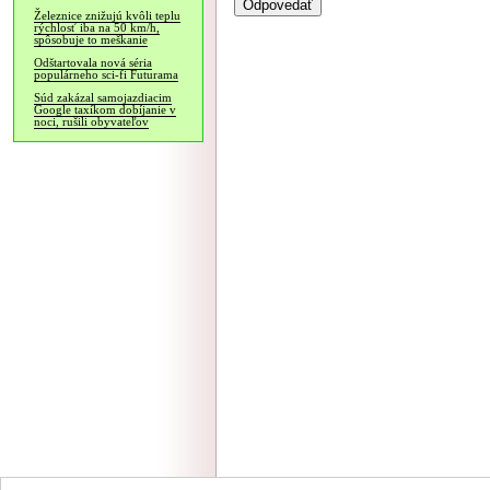
Železnice znižujú kvôli teplu
rýchlosť iba na 50 km/h,
spôsobuje to meškanie
Odštartovala nová séria
populárneho sci-fi Futurama
Súd zakázal samojazdiacim
Google taxíkom dobíjanie v
noci, rušili obyvateľov
NÁVŠTEVNOSŤ
|
INZE