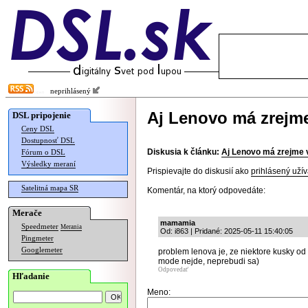
neprihlásený
Aj Lenovo má zrejm
DSL pripojenie
Ceny DSL
Dostupnosť DSL
Diskusia k článku:
Aj Lenovo má zrejme 
Fórum o DSL
Výsledky meraní
Prispievajte do diskusií ako
prihlásený užív
Satelitná mapa SR
Komentár, na ktorý odpovedáte:
Merače
mamamia
Speedmeter
Merania
Od: i863 | Pridané: 2025-05-11 15:40:05
Pingmeter
Googlemeter
problem lenova je, ze niektore kusky od
mode nejde, neprebudi sa)
Odpovedať
Hľadanie
Meno: