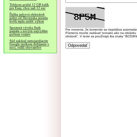
Telekom pridal 12 GB balík
pre Easy, chce zaň 12 eur
Ďalšia jadrová elektráreň
južne od Slovenska musela
kvôli teplu znížiť výkon
Spustená výroba flash
Pre overenie, že komentár sa nepridáva automatizov
pamäte s novým najvyšším
Písmená musíte zadávať rovnako ako na obrázku veľk
počtom vrstiev
obrázok". V texte sa používajú iba znaky "BC
Súd zakázal samojazdiacim
Google taxíkom dobíjanie v
noci, rušili obyvateľov