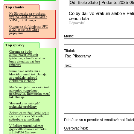
Od: Biele Zlato | Pridané: 2025-0
Top články
Čo by dali vo Vrakuni alebo v Pe
Na Slovensku sa v tichosti
vypína ADSL v lokalitách s
cenu zlata
VDSL, už 31. mája
Odpovedať
Orange sa doťahuje na UPC
a O2, spustí 2.5 Gbps
pripojenie
Meno:
Top správy
Titulok:
Chrome sa bude
aktualizovať dvakrát
týždenne, v budúcnosti sa
bude aktualizovať bez
reštartov
Text:
Rumunsko odstrelmi a
blokádou mení tok Dunaja,
aby udržalo jadrovú
elektráreň v chode
Maďarsko jadrovú elektráreň
nakoniec kompletne
neodstavilo, Rumunsko mení
tok Dunaja
Slovensko.sk má opäť
technické problémy
Železnice znižujú kvôli teplu
rýchlosť iba na 50 km/h,
spôsobuje to meškanie
Prihláste sa
a povoľte si emailové notifiká
V Poľsku spustili takmer
Overovací text:
gigawatthodinové úložisko,
z LiFePO4 článkov