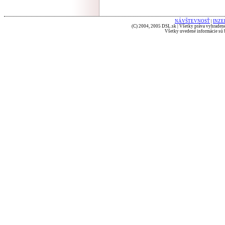
NÁVŠTEVNOSŤ
|
INZE
(C) 2004, 2005 DSL.sk | Všetky práva vyhradené
Všetky uvedené informácie sú b