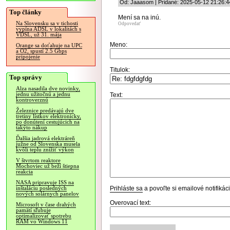
Od: Jaaasom | Pridané: 2025-05-12 21:26:4
Top články
Mení sa na inú.
Na Slovensku sa v tichosti
Odpovedať
vypína ADSL v lokalitách s
VDSL, už 31. mája
Meno:
Orange sa doťahuje na UPC
a O2, spustí 2.5 Gbps
pripojenie
Titulok:
Top správy
Alza nasadila dve novinky,
jednu užitočnú a jednu
Text:
kontroverznú
Železnice predávajú dve
tretiny lístkov elektronicky,
po donútení cestujúcich na
takýto nákup
Ďalšia jadrová elektráreň
južne od Slovenska musela
kvôli teplu znížiť výkon
V štvrtom reaktore
Mochoviec už beží štiepna
reakcia
NASA pripravuje ISS na
Prihláste sa
a povoľte si emailové notifiká
inštaláciu posledných
nových solárnych panelov
Overovací text:
Microsoft v čase drahých
pamätí sľubuje
optimalizovať spotrebu
RAM vo Windows 11