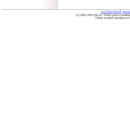
NÁVŠTEVNOSŤ
|
INZE
(C) 2004, 2005 DSL.sk | Všetky práva vyhradené
Všetky uvedené informácie sú b