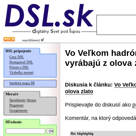
neprihlásený
Vo Veľkom hadró
DSL pripojenie
Ceny DSL
vyrábajú z olova 
Dostupnosť DSL
Fórum o DSL
Výsledky meraní
Satelitná mapa SR
Diskusia k článku:
Vo Veľk
olova zlato
Merače
Speedmeter
Merania
Prispievajte do diskusií ako
p
Pingmeter
Googlemeter
Komentár, na ktorý odpovedá
Hľadanie
Re: fdgfdgfdg