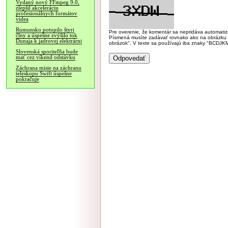
Vydaný nový FFmpeg 9.0,
zlepšil akceleráciu
profesionálnych formátov
videa
Rumunsko potopilo štyri
Pre overenie, že komentár sa nepridáva automatizov
člny a úspešne zvýšilo tok
Písmená musíte zadávať rovnako ako na obrázku veľk
Dunaja k jadrovej elektrárni
obrázok". V texte sa používajú iba znaky "BC
Slovenská sporiteľňa bude
mať cez víkend odstávku
Záchrana misie na záchranu
teleskopu Swift úspešne
pokračuje