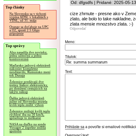
Od: dfgsdfs | Pridané: 2025-05-1
Top články
cize zhrnute - presne ako v Zeme
Na Slovensku sa v tichosti
vypína ADSL v lokalitách s
zlato, ale bolo to take nakladne,
VDSL, už 31. mája
zlata mensie mnozstvo zlata. :-)
Orange sa doťahuje na UPC
Odpovedať
a O2, spustí 2.5 Gbps
pripojenie
Meno:
Top správy
Alza nasadila dve novinky,
jednu užitočnú a jednu
Titulok:
kontroverznú
Maďarsko jadrovú elektráreň
nakoniec kompletne
Text:
neodstavilo, Rumunsko mení
tok Dunaja
Železnice predávajú dve
tretiny lístkov elektronicky,
po donútení cestujúcich na
takýto nákup
Ďalšia jadrová elektráreň
južne od Slovenska musela
kvôli teplu znížiť výkon
Železnice znižujú kvôli teplu
rýchlosť iba na 50 km/h,
spôsobuje to meškanie
NASA na diaľku na sonde
Prihláste sa
a povoľte si emailové notifiká
Voyager 2 úspešne znížila
spotrebu
Overovací text: