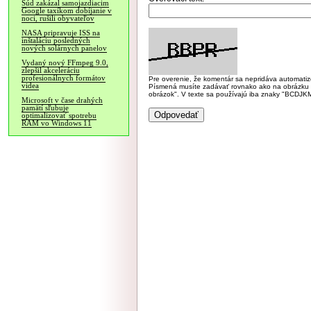
Súd zakázal samojazdiacim
Google taxíkom dobíjanie v
noci, rušili obyvateľov
NASA pripravuje ISS na
inštaláciu posledných
nových solárnych panelov
Vydaný nový FFmpeg 9.0,
zlepšil akceleráciu
profesionálnych formátov
Pre overenie, že komentár sa nepridáva automatizov
videa
Písmená musíte zadávať rovnako ako na obrázku veľk
obrázok". V texte sa používajú iba znaky "BC
Microsoft v čase drahých
pamätí sľubuje
optimalizovať spotrebu
RAM vo Windows 11