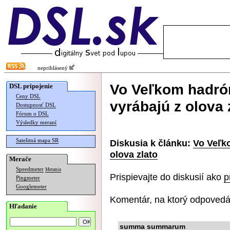
neprihlásený
Vo Veľkom hadró
DSL pripojenie
Ceny DSL
vyrábajú z olova 
Dostupnosť DSL
Fórum o DSL
Výsledky meraní
Satelitná mapa SR
Diskusia k článku:
Vo Veľk
olova zlato
Merače
Speedmeter
Merania
Prispievajte do diskusií ako
p
Pingmeter
Googlemeter
Komentár, na ktorý odpovedá
Hľadanie
summa summarum