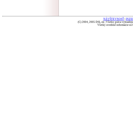
NÁVŠTEVNOSŤ
|
INZE
(C) 2004, 2005 DSL.sk | Všetky práva vyhradené
Všetky uvedené informácie sú b