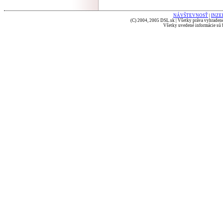
NÁVŠTEVNOSŤ
|
INZE
(C) 2004, 2005 DSL.sk | Všetky práva vyhradené
Všetky uvedené informácie sú b