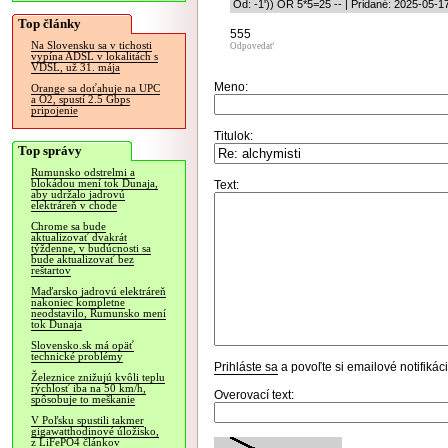
Od: -1')) OR 5*5=25 -- | Pridané: 2025-05-1
Top články
555
Na Slovensku sa v tichosti
Odpovedať
vypína ADSL v lokalitách s
VDSL, už 31. mája
Meno:
Orange sa doťahuje na UPC
a O2, spustí 2.5 Gbps
pripojenie
Titulok:
Top správy
Rumunsko odstrelmi a
blokádou mení tok Dunaja,
Text:
aby udržalo jadrovú
elektráreň v chode
Chrome sa bude
aktualizovať dvakrát
týždenne, v budúcnosti sa
bude aktualizovať bez
reštartov
Maďarsko jadrovú elektráreň
nakoniec kompletne
neodstavilo, Rumunsko mení
tok Dunaja
Slovensko.sk má opäť
technické problémy
Prihláste sa
a povoľte si emailové notifiká
Železnice znižujú kvôli teplu
rýchlosť iba na 50 km/h,
Overovací text:
spôsobuje to meškanie
V Poľsku spustili takmer
gigawatthodinové úložisko,
z LiFePO4 článkov