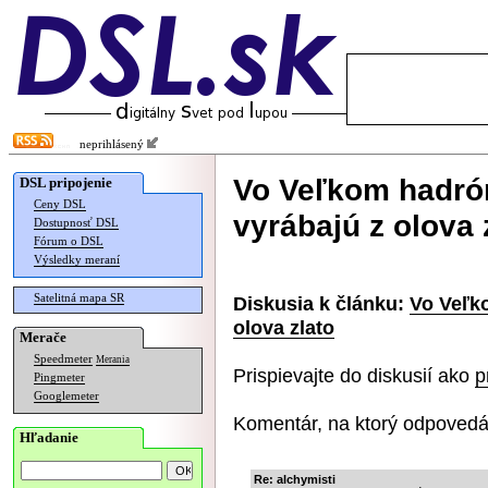
neprihlásený
Vo Veľkom hadró
DSL pripojenie
Ceny DSL
vyrábajú z olova 
Dostupnosť DSL
Fórum o DSL
Výsledky meraní
Satelitná mapa SR
Diskusia k článku:
Vo Veľk
olova zlato
Merače
Speedmeter
Merania
Prispievajte do diskusií ako
p
Pingmeter
Googlemeter
Komentár, na ktorý odpovedá
Hľadanie
Re: alchymisti