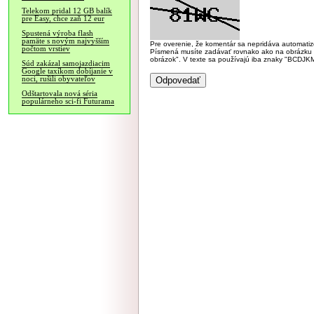
Telekom pridal 12 GB balík
pre Easy, chce zaň 12 eur
Spustená výroba flash
pamäte s novým najvyšším
Pre overenie, že komentár sa nepridáva automatizov
počtom vrstiev
Písmená musíte zadávať rovnako ako na obrázku veľk
obrázok". V texte sa používajú iba znaky "BC
Súd zakázal samojazdiacim
Google taxíkom dobíjanie v
noci, rušili obyvateľov
Odštartovala nová séria
populárneho sci-fi Futurama