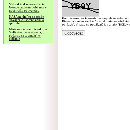
Súd zakázal samojazdiacim
Google taxíkom dobíjanie v
noci, rušili obyvateľov
NASA na diaľku na sonde
Pre overenie, že komentár sa nepridáva automatizov
Voyager 2 úspešne znížila
Písmená musíte zadávať rovnako ako na obrázku veľk
spotrebu
obrázok". V texte sa používajú iba znaky "BC
Misia na záchranu teleskopu
Swift ešte nie je stratená,
podarilo sa spomaliť jej
otáčanie