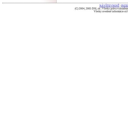
NÁVŠTEVNOSŤ
|
INZE
(C) 2004, 2005 DSL.sk | Všetky práva vyhradené
Všetky uvedené informácie sú b