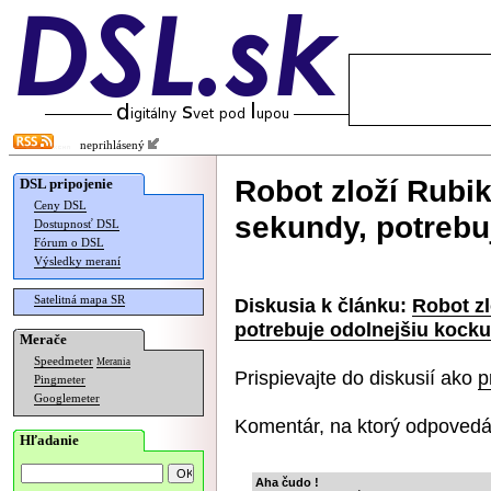
neprihlásený
Robot zloží Rubi
DSL pripojenie
Ceny DSL
sekundy, potrebu
Dostupnosť DSL
Fórum o DSL
Výsledky meraní
Satelitná mapa SR
Diskusia k článku:
Robot z
potrebuje odolnejšiu kocku
Merače
Speedmeter
Merania
Prispievajte do diskusií ako
p
Pingmeter
Googlemeter
Komentár, na ktorý odpovedá
Hľadanie
Aha čudo !