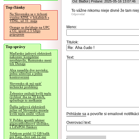
Od: BlaBol | Pridané: 2025-05-16 13:07:46
Top články
To vážne nikomu nieje divné že tam niej
Na Slovensku sa v tichosti
Odpovedať
vypína ADSL v lokalitách s
VDSL, už 31. mája
Meno:
Orange sa doťahuje na UPC
a O2, spustí 2.5 Gbps
pripojenie
Titulok:
Top správy
Maďarsko jadrovú elektráreň
nakoniec kompletne
Text:
neodstavilo, Rumunsko mení
tok Dunaja
Alza nasadila dve novinky,
jednu užitočnú a jednu
kontroverznú
Slovensko.sk má opäť
technické problémy
Železnice znižujú kvôli teplu
rýchlosť iba na 50 km/h,
spôsobuje to meškanie
Ďalšia jadrová elektráreň
južne od Slovenska musela
Prihláste sa
a povoľte si emailové notifiká
kvôli teplu znížiť výkon
V Poľsku spustili takmer
Overovací text:
gigawatthodinové úložisko,
z LiFePO4 článkov
Telekom pridal 12 GB balík
pre Easy, chce zaň 12 eur