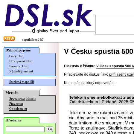
neprihlásený
V Česku spustia 50
DSL pripojenie
Ceny DSL
Dostupnosť DSL
Diskusia k článku:
V Česku spustia 500
Fórum o DSL
Výsledky meraní
Prispievajte do diskusií ako
prihlásený užív
Satelitná mapa SR
Komentár, na ktorý odpovedáte:
Merače
telekom sme niekolkokrat ziadal
Speedmeter
Merania
Od: dsltelekom | Pridané: 2025-0
Pingmeter
Googlemeter
Telekom uz pre rokmi oznamil, ze 
nic. Aby sme to mali nad 35 mbit
Hľadanie
data limitom. Ale smiesnym. V mes
Teraz to zaujimave. Starlink dav
249, neakciova za 349 a teraz s