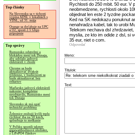
Rychlosti do 250 mbit. 50 eur. V 
Top články
neobmedzene, rychlosti okolo 100
objednat len este 2 tyzdne pocka
Na Slovensku sa v tichosti
vypína ADSL v lokalitách s
Ked na SK nedokazu ponuknut an
VDSL, už 31. mája
nenahradza kabel, tak to urobi Mus
Orange sa doťahuje na UPC
Telekom nechava dsl zhrdzaviet, 
a O2, spustí 2.5 Gbps
pripojenie
myslia, ze kto im odide z dsl, si
35 eur, niet o com.
Odpovedať
Top správy
Rumunsko odstrelmi a
Meno:
blokádou mení tok Dunaja,
aby udržalo jadrovú
elektráreň v chode
Chrome sa bude
Titulok:
aktualizovať dvakrát
týždenne, v budúcnosti sa
bude aktualizovať bez
reštartov
Text:
Maďarsko jadrovú elektráreň
nakoniec kompletne
neodstavilo, Rumunsko mení
tok Dunaja
Slovensko.sk má opäť
technické problémy
Železnice znižujú kvôli teplu
rýchlosť iba na 50 km/h,
spôsobuje to meškanie
V Poľsku spustili takmer
gigawatthodinové úložisko,
z LiFePO4 článkov