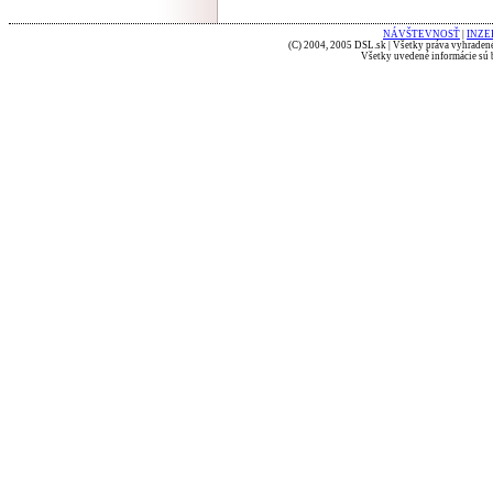
NÁVŠTEVNOSŤ
|
INZE
(C) 2004, 2005 DSL.sk | Všetky práva vyhradené
Všetky uvedené informácie sú b