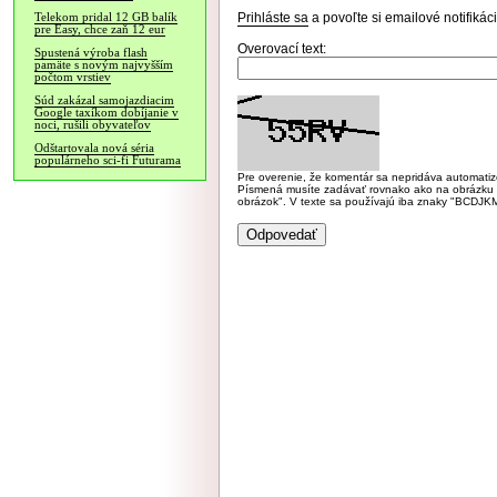
Prihláste sa
a povoľte si emailové notifiká
Telekom pridal 12 GB balík
pre Easy, chce zaň 12 eur
Overovací text:
Spustená výroba flash
pamäte s novým najvyšším
počtom vrstiev
Súd zakázal samojazdiacim
Google taxíkom dobíjanie v
noci, rušili obyvateľov
Odštartovala nová séria
populárneho sci-fi Futurama
Pre overenie, že komentár sa nepridáva automatizov
Písmená musíte zadávať rovnako ako na obrázku veľk
obrázok". V texte sa používajú iba znaky "BC