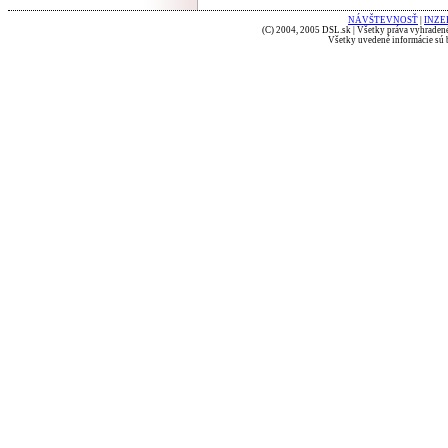
NÁVŠTEVNOSŤ
|
INZE
(C) 2004, 2005 DSL.sk | Všetky práva vyhradené
Všetky uvedené informácie sú b