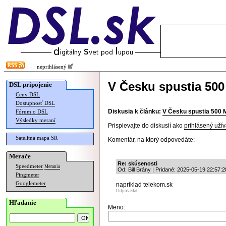
neprihlásený
V Česku spustia 50
DSL pripojenie
Ceny DSL
Dostupnosť DSL
Diskusia k článku:
V Česku spustia 500
Fórum o DSL
Výsledky meraní
Prispievajte do diskusií ako
prihlásený užív
Satelitná mapa SR
Komentár, na ktorý odpovedáte:
Merače
Re: skúsenosti
Speedmeter
Merania
Od: Bill Brány | Pridané: 2025-05-19 22:57:2
Pingmeter
Googlemeter
napríklad telekom.sk
Odpovedať
Hľadanie
Meno: