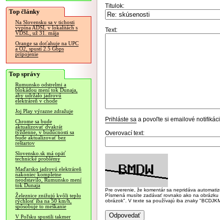
Titulok:
Top články
Na Slovensku sa v tichosti
vypína ADSL v lokalitách s
Text:
VDSL, už 31. mája
Orange sa doťahuje na UPC
a O2, spustí 2.5 Gbps
pripojenie
Top správy
Rumunsko odstrelmi a
blokádou mení tok Dunaja,
aby udržalo jadrovú
elektráreň v chode
Joj Play výrazne zdražuje
Prihláste sa
a povoľte si emailové notifiká
Chrome sa bude
aktualizovať dvakrát
týždenne, v budúcnosti sa
Overovací text:
bude aktualizovať bez
reštartov
Slovensko.sk má opäť
technické problémy
Maďarsko jadrovú elektráreň
nakoniec kompletne
neodstavilo, Rumunsko mení
tok Dunaja
Pre overenie, že komentár sa nepridáva automatizov
Písmená musíte zadávať rovnako ako na obrázku veľk
Železnice znižujú kvôli teplu
obrázok". V texte sa používajú iba znaky "BC
rýchlosť iba na 50 km/h,
spôsobuje to meškanie
V Poľsku spustili takmer