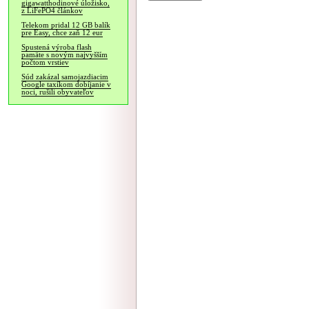
gigawatthodinové úložisko,
z LiFePO4 článkov
Telekom pridal 12 GB balík
pre Easy, chce zaň 12 eur
Spustená výroba flash
pamäte s novým najvyšším
počtom vrstiev
Súd zakázal samojazdiacim
Google taxíkom dobíjanie v
noci, rušili obyvateľov