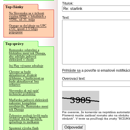
Titulok:
Top články
Na Slovensku sa v tichosti
vypína ADSL v lokalitách s
Text:
VDSL, už 31. mája
Orange sa doťahuje na UPC
a O2, spustí 2.5 Gbps
pripojenie
Top správy
Rumunsko odstrelmi a
blokádou mení tok Dunaja,
aby udržalo jadrovú
elektráreň v chode
Joj Play výrazne zdražuje
Prihláste sa
a povoľte si emailové notifiká
Chrome sa bude
aktualizovať dvakrát
týždenne, v budúcnosti sa
Overovací text:
bude aktualizovať bez
reštartov
Slovensko.sk má opäť
technické problémy
Maďarsko jadrovú elektráreň
nakoniec kompletne
neodstavilo, Rumunsko mení
tok Dunaja
Pre overenie, že komentár sa nepridáva automatizov
Písmená musíte zadávať rovnako ako na obrázku veľk
Železnice znižujú kvôli teplu
obrázok". V texte sa používajú iba znaky "BC
rýchlosť iba na 50 km/h,
spôsobuje to meškanie
Spustená výroba flash