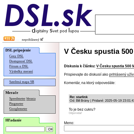
neprihlásený
V Česku spustia 50
DSL pripojenie
Ceny DSL
Dostupnosť DSL
Diskusia k článku:
V Česku spustia 500
Fórum o DSL
Výsledky meraní
Prispievajte do diskusií ako
prihlásený užív
Satelitná mapa SR
Komentár, na ktorý odpovedáte:
Merače
Re: starlink
Speedmeter
Merania
Od: Bill Brány | Pridané: 2025-05-19 23:01:4
Pingmeter
Googlemeter
To je bez cukru?
Odpovedať
Hľadanie
Meno: