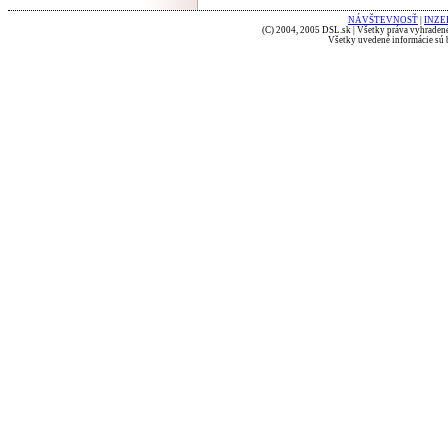
NÁVŠTEVNOSŤ
|
INZE
(C) 2004, 2005 DSL.sk | Všetky práva vyhradené
Všetky uvedené informácie sú b