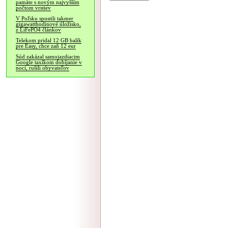
pamäte s novým najvyšším
počtom vrstiev
V Poľsku spustili takmer
gigawatthodinové úložisko,
z LiFePO4 článkov
Telekom pridal 12 GB balík
pre Easy, chce zaň 12 eur
Súd zakázal samojazdiacim
Google taxíkom dobíjanie v
noci, rušili obyvateľov