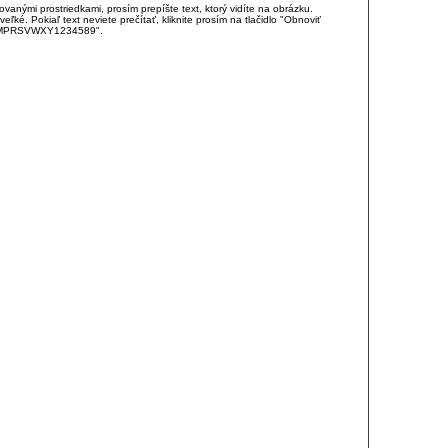
anými prostriedkami, prosím prepíšte text, ktorý vidíte na obrázku.
é. Pokiaľ text neviete prečítať, kliknite prosím na tlačidlo "Obnoviť
DJKMPRSVWXY1234589".