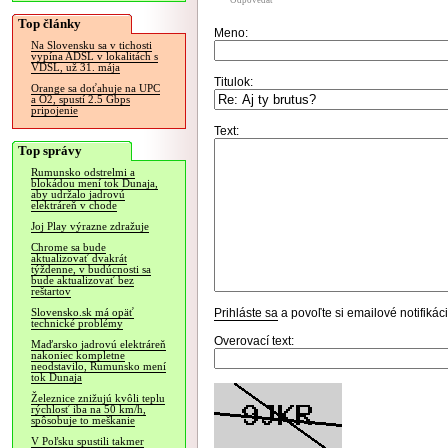
Odpovedať
Top články
Meno:
Na Slovensku sa v tichosti
vypína ADSL v lokalitách s
VDSL, už 31. mája
Titulok:
Orange sa doťahuje na UPC
a O2, spustí 2.5 Gbps
pripojenie
Text:
Top správy
Rumunsko odstrelmi a
blokádou mení tok Dunaja,
aby udržalo jadrovú
elektráreň v chode
Joj Play výrazne zdražuje
Chrome sa bude
aktualizovať dvakrát
týždenne, v budúcnosti sa
bude aktualizovať bez
reštartov
Prihláste sa
a povoľte si emailové notifiká
Slovensko.sk má opäť
technické problémy
Overovací text:
Maďarsko jadrovú elektráreň
nakoniec kompletne
neodstavilo, Rumunsko mení
tok Dunaja
Železnice znižujú kvôli teplu
rýchlosť iba na 50 km/h,
spôsobuje to meškanie
V Poľsku spustili takmer