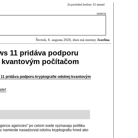
Za poslednú hodinu: 61 meraní
inzercia
Štvrtok, 6. augusta 2026, dnes má meniny
Jozefína
ws 11 pridáva podporu
j kvantovým počítačom
 11 pridáva podporu kryptografie odolnej kvantovým
ateľ
.
ligence agencies" po celom svete vyznavaju politiku
c nez namieste nasadzovat odolnu kryptografiu hned ako