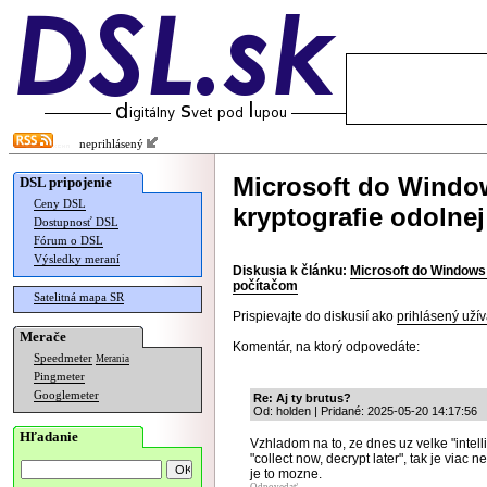
neprihlásený
Microsoft do Windo
DSL pripojenie
Ceny DSL
kryptografie odolne
Dostupnosť DSL
Fórum o DSL
Výsledky meraní
Diskusia k článku:
Microsoft do Windows
počítačom
Satelitná mapa SR
Prispievajte do diskusií ako
prihlásený užív
Merače
Komentár, na ktorý odpovedáte:
Speedmeter
Merania
Pingmeter
Googlemeter
Re: Aj ty brutus?
Od: holden | Pridané: 2025-05-20 14:17:56
Hľadanie
Vzhladom na to, ze dnes uz velke "intel
"collect now, decrypt later", tak je via
je to mozne.