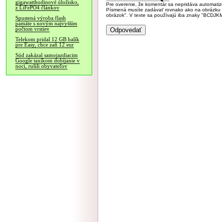
gigawatthodinové úložisko,
Pre overenie, že komentár sa nepridáva automatizov
z LiFePO4 článkov
Písmená musíte zadávať rovnako ako na obrázku veľk
obrázok". V texte sa používajú iba znaky "BC
Spustená výroba flash
pamäte s novým najvyšším
počtom vrstiev
Telekom pridal 12 GB balík
pre Easy, chce zaň 12 eur
Súd zakázal samojazdiacim
Google taxíkom dobíjanie v
noci, rušili obyvateľov