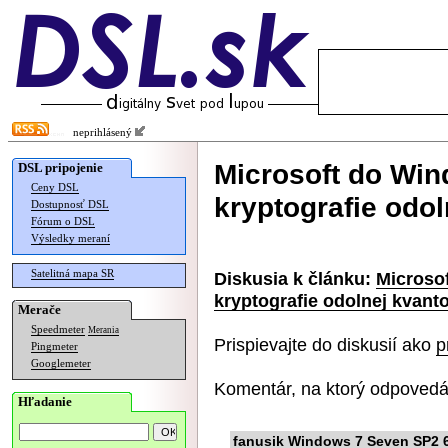
neprihlásený
Microsoft do Win
DSL pripojenie
Ceny DSL
kryptografie odo
Dostupnosť DSL
Fórum o DSL
Výsledky meraní
Satelitná mapa SR
Diskusia k článku:
Microso
kryptografie odolnej kvan
Merače
Speedmeter
Merania
Prispievajte do diskusií ako
p
Pingmeter
Googlemeter
Komentár, na ktorý odpovedá
Hľadanie
fanusik Windows 7 Seven SP2