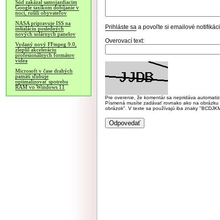
Súd zakázal samojazdiacim
Google taxíkom dobíjanie v
noci, rušili obyvateľov
NASA pripravuje ISS na
Prihláste sa
a povoľte si emailové notifiká
inštaláciu posledných
nových solárnych panelov
Overovací text:
Vydaný nový FFmpeg 9.0,
zlepšil akceleráciu
profesionálnych formátov
videa
Microsoft v čase drahých
pamätí sľubuje
optimalizovať spotrebu
RAM vo Windows 11
Pre overenie, že komentár sa nepridáva automatizov
Písmená musíte zadávať rovnako ako na obrázku veľk
obrázok". V texte sa používajú iba znaky "BC