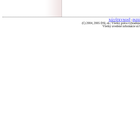
NÁVŠTEVNOSŤ
|
INZE
(C) 2004, 2005 DSL.sk | Všetky práva vyhradené
Všetky uvedené informácie sú b