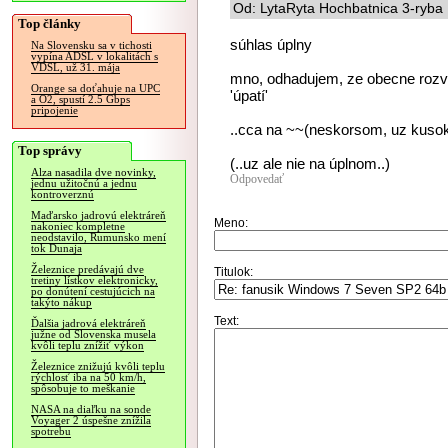
Od: LytaRyta Hochbatnica 3-ryba 
Top články
súhlas úplny
Na Slovensku sa v tichosti
vypína ADSL v lokalitách s
VDSL, už 31. mája
mno, odhadujem, ze obecne rozvoj
Orange sa doťahuje na UPC
'úpatí'
a O2, spustí 2.5 Gbps
pripojenie
..cca na ~~(neskorsom, uz kusok
Top správy
(..uz ale nie na úplnom..)
Alza nasadila dve novinky,
Odpovedať
jednu užitočnú a jednu
kontroverznú
Maďarsko jadrovú elektráreň
Meno:
nakoniec kompletne
neodstavilo, Rumunsko mení
tok Dunaja
Železnice predávajú dve
Titulok:
tretiny lístkov elektronicky,
po donútení cestujúcich na
takýto nákup
Text:
Ďalšia jadrová elektráreň
južne od Slovenska musela
kvôli teplu znížiť výkon
Železnice znižujú kvôli teplu
rýchlosť iba na 50 km/h,
spôsobuje to meškanie
NASA na diaľku na sonde
Voyager 2 úspešne znížila
spotrebu