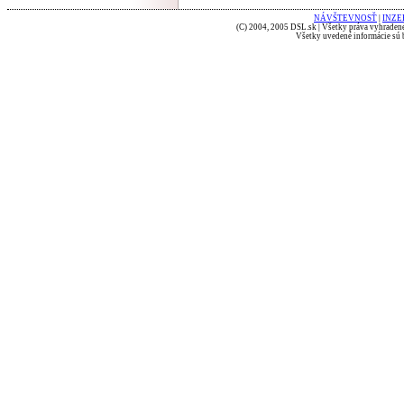
NÁVŠTEVNOSŤ
|
INZE
(C) 2004, 2005 DSL.sk | Všetky práva vyhradené
Všetky uvedené informácie sú b