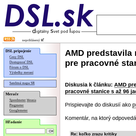
neprihlásený
AMD predstavila
DSL pripojenie
Ceny DSL
pre pracovné stan
Dostupnosť DSL
Fórum o DSL
Výsledky meraní
Satelitná mapa SR
Diskusia k článku:
AMD pre
pracovné stanice s až 96 j
Merače
Speedmeter
Merania
Prispievajte do diskusií ako
p
Pingmeter
Googlemeter
Komentár, na ktorý odpovedá
Hľadanie
Re: koľko zrazu kritiky