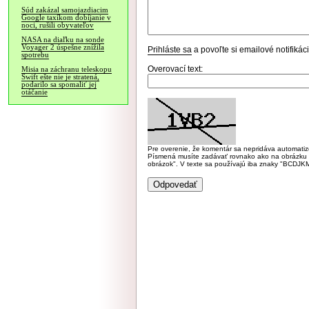
Súd zakázal samojazdiacim
Google taxíkom dobíjanie v
noci, rušili obyvateľov
NASA na diaľku na sonde
Voyager 2 úspešne znížila
Prihláste sa
a povoľte si emailové notifiká
spotrebu
Overovací text:
Misia na záchranu teleskopu
Swift ešte nie je stratená,
podarilo sa spomaliť jej
otáčanie
Pre overenie, že komentár sa nepridáva automatizov
Písmená musíte zadávať rovnako ako na obrázku veľk
obrázok". V texte sa používajú iba znaky "BC