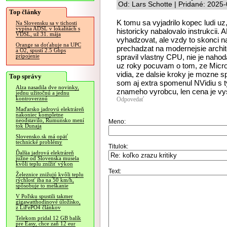
Od: Lars Schotte | Pridané: 2025
Top články
K tomu sa vyjadrilo kopec ludi uz
Na Slovensku sa v tichosti
vypína ADSL v lokalitách s
historicky nabalovalo instrukcii. 
VDSL, už 31. mája
vyhadzovat, ale vzdy to skonci n
Orange sa doťahuje na UPC
prechadzat na modernejsie archit
a O2, spustí 2.5 Gbps
spravil vlastny CPU, nie je naho
pripojenie
uz roky pocuvam o tom, ze Micro
vidia, ze dalsie kroky je mozne s
Top správy
som aj extra spomenul NVidiu s t
Alza nasadila dve novinky,
znameho vyrobcu, len cena je vy
jednu užitočnú a jednu
kontroverznú
Odpovedať
Maďarsko jadrovú elektráreň
nakoniec kompletne
neodstavilo, Rumunsko mení
Meno:
tok Dunaja
Slovensko.sk má opäť
technické problémy
Titulok:
Ďalšia jadrová elektráreň
južne od Slovenska musela
kvôli teplu znížiť výkon
Text:
Železnice znižujú kvôli teplu
rýchlosť iba na 50 km/h,
spôsobuje to meškanie
V Poľsku spustili takmer
gigawatthodinové úložisko,
z LiFePO4 článkov
Telekom pridal 12 GB balík
pre Easy, chce zaň 12 eur