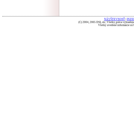
NÁVŠTEVNOSŤ
|
INZE
(C) 2004, 2005 DSL.sk | Všetky práva vyhradené
Všetky uvedené informácie sú b