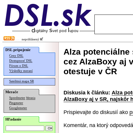
neprihlásený
Alza potenciálne 
DSL pripojenie
Ceny DSL
cez AlzaBoxy aj v
Dostupnosť DSL
Fórum o DSL
otestuje v ČR
Výsledky meraní
Satelitná mapa SR
Diskusia k článku:
Alza pot
Merače
AlzaBoxy aj v SR, najskôr h
Speedmeter
Merania
Pingmeter
Googlemeter
Prispievajte do diskusií ako
p
Hľadanie
Komentár, na ktorý odpovedá