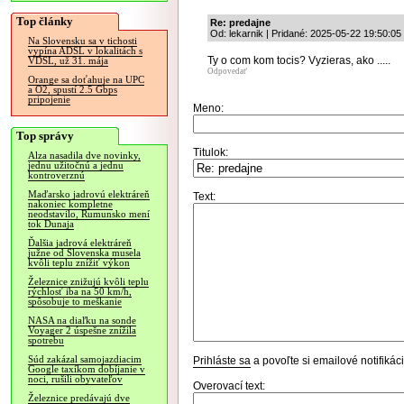
Top články
Re: predajne
Od: lekarnik | Pridané: 2025-05-22 19:50:05
Na Slovensku sa v tichosti
vypína ADSL v lokalitách s
Ty o com kom tocis? Vyzieras, ako .....
VDSL, už 31. mája
Odpovedať
Orange sa doťahuje na UPC
a O2, spustí 2.5 Gbps
pripojenie
Meno:
Top správy
Titulok:
Alza nasadila dve novinky,
jednu užitočnú a jednu
kontroverznú
Maďarsko jadrovú elektráreň
Text:
nakoniec kompletne
neodstavilo, Rumunsko mení
tok Dunaja
Ďalšia jadrová elektráreň
južne od Slovenska musela
kvôli teplu znížiť výkon
Železnice znižujú kvôli teplu
rýchlosť iba na 50 km/h,
spôsobuje to meškanie
NASA na diaľku na sonde
Voyager 2 úspešne znížila
spotrebu
Súd zakázal samojazdiacim
Prihláste sa
a povoľte si emailové notifiká
Google taxíkom dobíjanie v
noci, rušili obyvateľov
Overovací text:
Železnice predávajú dve