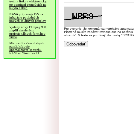
tretiny lístkov elektronicky,
po donútení cestujúcich na
takýto nákup
NASA pripravuje ISS na
inštaláciu posledných
nových solárnych panelov
Vydaný nový FFmpeg 9.0,
Pre overenie, že komentár sa nepridáva automatizov
zlepšil akceleráciu
Písmená musíte zadávať rovnako ako na obrázku veľk
profesionálnych formátov
obrázok". V texte sa používajú iba znaky "BC
videa
Microsoft v čase drahých
pamätí sľubuje
optimalizovať spotrebu
RAM vo Windows 11