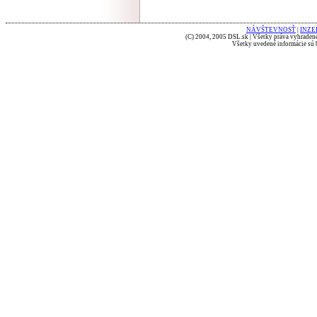
NÁVŠTEVNOSŤ
|
INZE
(C) 2004, 2005 DSL.sk | Všetky práva vyhradené
Všetky uvedené informácie sú b