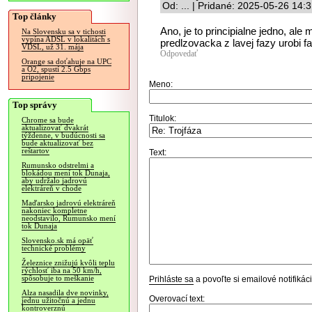
Od: ... | Pridané: 2025-05-26 14:
Top články
Ano, je to principialne jedno, ale
Na Slovensku sa v tichosti
vypína ADSL v lokalitách s
predlzovacka z lavej fazy urobi fa
VDSL, už 31. mája
Odpovedať
Orange sa doťahuje na UPC
a O2, spustí 2.5 Gbps
pripojenie
Meno:
Top správy
Titulok:
Chrome sa bude
aktualizovať dvakrát
týždenne, v budúcnosti sa
bude aktualizovať bez
reštartov
Text:
Rumunsko odstrelmi a
blokádou mení tok Dunaja,
aby udržalo jadrovú
elektráreň v chode
Maďarsko jadrovú elektráreň
nakoniec kompletne
neodstavilo, Rumunsko mení
tok Dunaja
Slovensko.sk má opäť
technické problémy
Železnice znižujú kvôli teplu
rýchlosť iba na 50 km/h,
spôsobuje to meškanie
Prihláste sa
a povoľte si emailové notifiká
Alza nasadila dve novinky,
Overovací text:
jednu užitočnú a jednu
kontroverznú