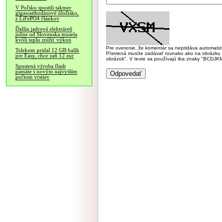
V Poľsku spustili takmer
gigawatthodinové úložisko,
z LiFePO4 článkov
Ďalšia jadrová elektráreň
južne od Slovenska musela
kvôli teplu znížiť výkon
Pre overenie, že komentár sa nepridáva automatizov
Telekom pridal 12 GB balík
Písmená musíte zadávať rovnako ako na obrázku veľk
pre Easy, chce zaň 12 eur
obrázok". V texte sa používajú iba znaky "BC
Spustená výroba flash
pamäte s novým najvyšším
počtom vrstiev