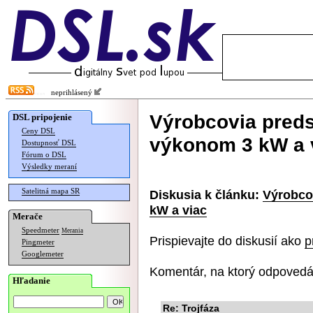
neprihlásený
Výrobcovia predst
DSL pripojenie
Ceny DSL
výkonom 3 kW a 
Dostupnosť DSL
Fórum o DSL
Výsledky meraní
Satelitná mapa SR
Diskusia k článku:
Výrobcov
kW a viac
Merače
Speedmeter
Merania
Prispievajte do diskusií ako
p
Pingmeter
Googlemeter
Komentár, na ktorý odpovedá
Hľadanie
Re: Trojfáza