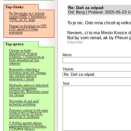
Top články
Re: Daň za odpad
Od: Berg | Pridané: 2025-05-23 1
Na Slovensku sa v tichosti
vypína ADSL v lokalitách s
VDSL, už 31. mája
To je nic. Odo mna chceli aj velk
Orange sa doťahuje na UPC
a O2, spustí 2.5 Gbps
Neviem, ci to ma Mesto Kosice 
pripojenie
Bol by som nerad, ak by Phison p
Odpovedať
Top správy
Chrome sa bude
aktualizovať dvakrát
Meno:
týždenne, v budúcnosti sa
bude aktualizovať bez
reštartov
Titulok:
Rumunsko odstrelmi a
blokádou mení tok Dunaja,
aby udržalo jadrovú
elektráreň v chode
Text:
Maďarsko jadrovú elektráreň
nakoniec kompletne
neodstavilo, Rumunsko mení
tok Dunaja
Slovensko.sk má opäť
technické problémy
Železnice znižujú kvôli teplu
rýchlosť iba na 50 km/h,
spôsobuje to meškanie
V Poľsku spustili takmer
gigawatthodinové úložisko,
z LiFePO4 článkov