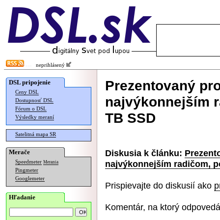
neprihlásený
Prezentovaný pr
DSL pripojenie
Ceny DSL
najvýkonnejším 
Dostupnosť DSL
Fórum o DSL
TB SSD
Výsledky meraní
Satelitná mapa SR
Diskusia k článku:
Prezent
Merače
najvýkonnejším radičom, 
Speedmeter
Merania
Pingmeter
Googlemeter
Prispievajte do diskusií ako
p
Hľadanie
Komentár, na ktorý odpovedá