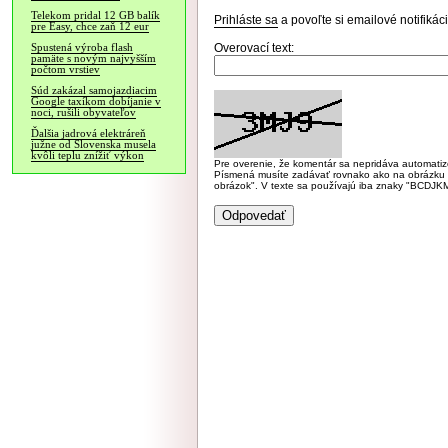
Telekom pridal 12 GB balík
Prihláste sa
a povoľte si emailové notifiká
pre Easy, chce zaň 12 eur
Overovací text:
Spustená výroba flash
pamäte s novým najvyšším
počtom vrstiev
Súd zakázal samojazdiacim
Google taxíkom dobíjanie v
noci, rušili obyvateľov
Ďalšia jadrová elektráreň
južne od Slovenska musela
kvôli teplu znížiť výkon
Pre overenie, že komentár sa nepridáva automatizov
Písmená musíte zadávať rovnako ako na obrázku veľk
obrázok". V texte sa používajú iba znaky "BC