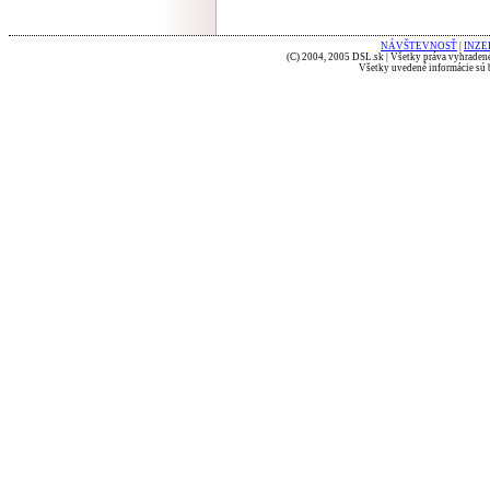
NÁVŠTEVNOSŤ
|
INZE
(C) 2004, 2005 DSL.sk | Všetky práva vyhradené
Všetky uvedené informácie sú b