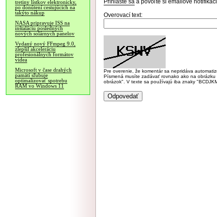
Prihláste sa
a povoľte si emailové notifiká
tretiny lístkov elektronicky,
po donútení cestujúcich na
takýto nákup
Overovací text:
NASA pripravuje ISS na
inštaláciu posledných
nových solárnych panelov
Vydaný nový FFmpeg 9.0,
zlepšil akceleráciu
profesionálnych formátov
videa
Microsoft v čase drahých
Pre overenie, že komentár sa nepridáva automatizov
pamätí sľubuje
Písmená musíte zadávať rovnako ako na obrázku veľk
optimalizovať spotrebu
obrázok". V texte sa používajú iba znaky "BC
RAM vo Windows 11