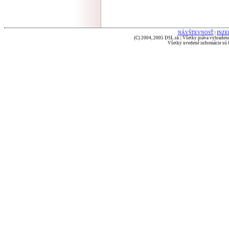
NÁVŠTEVNOSŤ
|
INZE
(C) 2004, 2005 DSL.sk | Všetky práva vyhradené
Všetky uvedené informácie sú b