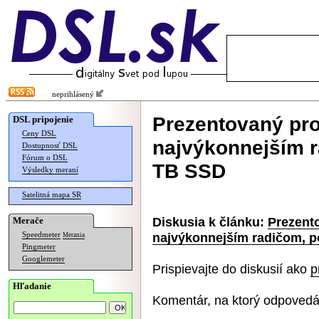
neprihlásený
Prezentovaný pr
DSL pripojenie
Ceny DSL
najvýkonnejším 
Dostupnosť DSL
Fórum o DSL
TB SSD
Výsledky meraní
Satelitná mapa SR
Diskusia k článku:
Prezent
Merače
najvýkonnejším radičom, 
Speedmeter
Merania
Pingmeter
Googlemeter
Prispievajte do diskusií ako
p
Hľadanie
Komentár, na ktorý odpovedá