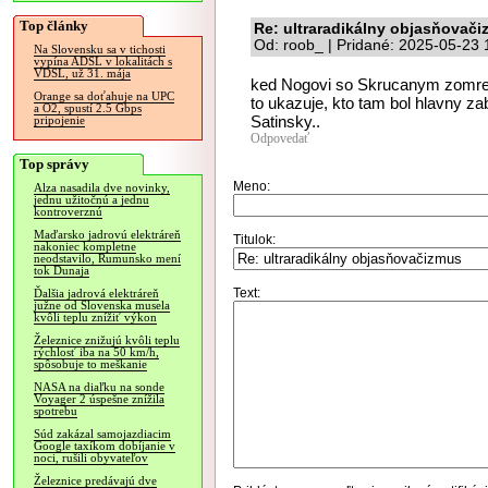
Top články
Re: ultraradikálny objasňovač
Od: roob_ | Pridané: 2025-05-23 
Na Slovensku sa v tichosti
vypína ADSL v lokalitách s
VDSL, už 31. mája
ked Nogovi so Skrucanym zomrel R
Orange sa doťahuje na UPC
to ukazuje, kto tam bol hlavny z
a O2, spustí 2.5 Gbps
Satinsky..
pripojenie
Odpovedať
Top správy
Meno:
Alza nasadila dve novinky,
jednu užitočnú a jednu
kontroverznú
Maďarsko jadrovú elektráreň
Titulok:
nakoniec kompletne
neodstavilo, Rumunsko mení
tok Dunaja
Text:
Ďalšia jadrová elektráreň
južne od Slovenska musela
kvôli teplu znížiť výkon
Železnice znižujú kvôli teplu
rýchlosť iba na 50 km/h,
spôsobuje to meškanie
NASA na diaľku na sonde
Voyager 2 úspešne znížila
spotrebu
Súd zakázal samojazdiacim
Google taxíkom dobíjanie v
noci, rušili obyvateľov
Železnice predávajú dve