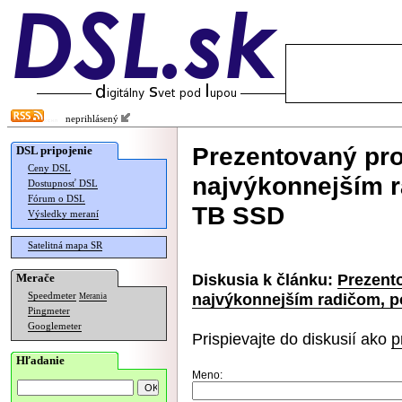
neprihlásený
Prezentovaný pr
DSL pripojenie
Ceny DSL
najvýkonnejším 
Dostupnosť DSL
Fórum o DSL
TB SSD
Výsledky meraní
Satelitná mapa SR
Diskusia k článku:
Prezent
Merače
najvýkonnejším radičom, 
Speedmeter
Merania
Pingmeter
Googlemeter
Prispievajte do diskusií ako
p
Hľadanie
Meno: