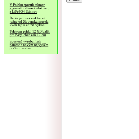
V Poľsku spustili takmer
gigawatthodinové úložisko,
z LiFePO4 článkov
Ďalšia jadrová elektráreň
južne od Slovenska musela
kvôli teplu znížiť výkon
Telekom pridal 12 GB balík
pre Easy, chce zaň 12 eur
Spustená výroba flash
pamäte s novým najvyšším
počtom vrstiev