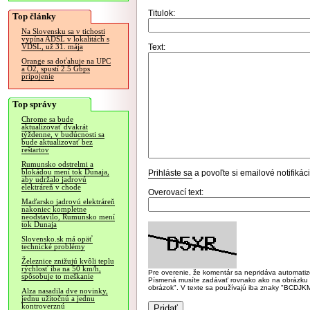
Titulok:
Top články
Na Slovensku sa v tichosti
vypína ADSL v lokalitách s
Text:
VDSL, už 31. mája
Orange sa doťahuje na UPC
a O2, spustí 2.5 Gbps
pripojenie
Top správy
Chrome sa bude
aktualizovať dvakrát
týždenne, v budúcnosti sa
bude aktualizovať bez
reštartov
Rumunsko odstrelmi a
blokádou mení tok Dunaja,
Prihláste sa
a povoľte si emailové notifiká
aby udržalo jadrovú
elektráreň v chode
Overovací text:
Maďarsko jadrovú elektráreň
nakoniec kompletne
neodstavilo, Rumunsko mení
tok Dunaja
Slovensko.sk má opäť
technické problémy
Železnice znižujú kvôli teplu
rýchlosť iba na 50 km/h,
Pre overenie, že komentár sa nepridáva automatizov
spôsobuje to meškanie
Písmená musíte zadávať rovnako ako na obrázku veľk
obrázok". V texte sa používajú iba znaky "BC
Alza nasadila dve novinky,
jednu užitočnú a jednu
kontroverznú