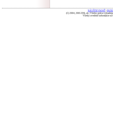
NÁVŠTEVNOSŤ
|
INZE
(C) 2004, 2005 DSL.sk | Všetky práva vyhradené
Všetky uvedené informácie sú b