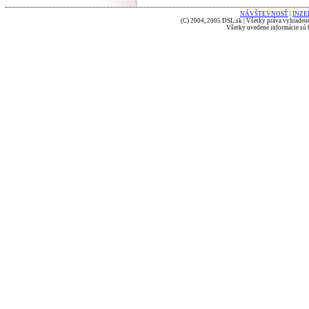
NÁVŠTEVNOSŤ
|
INZE
(C) 2004, 2005 DSL.sk | Všetky práva vyhradené
Všetky uvedené informácie sú b