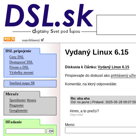
neprihlásený
Vydaný Linux 6.15
DSL pripojenie
Ceny DSL
Dostupnosť DSL
Diskusia k článku:
Vydaný Linux 6.15
Fórum o DSL
Výsledky meraní
Prispievajte do diskusií ako
prihlásený užív
Satelitná mapa SR
Komentár, na ktorý odpovedáte:
Merače
Re: aha aha
Speedmeter
Merania
Od: no jasne | Pridané: 2025-05-28 09:07:55
Pingmeter
Googlemeter
Hmm, a to prečo?
Odpovedať
Hľadanie
Meno: