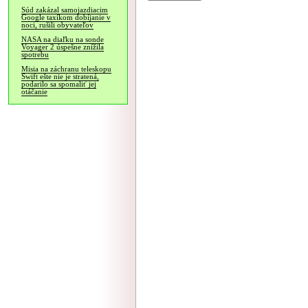
Súd zakázal samojazdiacim
Google taxíkom dobíjanie v
noci, rušili obyvateľov
NASA na diaľku na sonde
Voyager 2 úspešne znížila
spotrebu
Misia na záchranu teleskopu
Swift ešte nie je stratená,
podarilo sa spomaliť jej
otáčanie