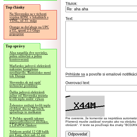
Titulok:
Top články
Na Slovensku sa v tichosti
vypína ADSL v lokalitách s
Text:
VDSL, už 31. mája
Orange sa doťahuje na UPC
a O2, spustí 2.5 Gbps
pripojenie
Top správy
Alza nasadila dve novinky,
jednu užitočnú a jednu
kontroverznú
Maďarsko jadrovú elektráreň
nakoniec kompletne
neodstavilo, Rumunsko mení
Prihláste sa
a povoľte si emailové notifiká
tok Dunaja
Slovensko.sk má opäť
Overovací text:
technické problémy
Ďalšia jadrová elektráreň
južne od Slovenska musela
kvôli teplu znížiť výkon
Železnice znižujú kvôli teplu
rýchlosť iba na 50 km/h,
spôsobuje to meškanie
Pre overenie, že komentár sa nepridáva automatizov
V Poľsku spustili takmer
Písmená musíte zadávať rovnako ako na obrázku veľk
gigawatthodinové úložisko,
obrázok". V texte sa používajú iba znaky "BC
z LiFePO4 článkov
Telekom pridal 12 GB balík
pre Easy, chce zaň 12 eur