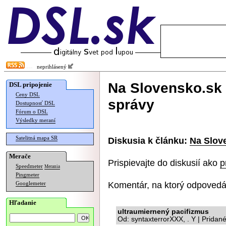
neprihlásený
Na Slovensko.sk
DSL pripojenie
Ceny DSL
správy
Dostupnosť DSL
Fórum o DSL
Výsledky meraní
Satelitná mapa SR
Diskusia k článku:
Na Slov
Merače
Prispievajte do diskusií ako
p
Speedmeter
Merania
Pingmeter
Komentár, na ktorý odpovedá
Googlemeter
Hľadanie
ultraumiernený pacifizmus
Od: syntaxterrorXXX, . Y | Pridan