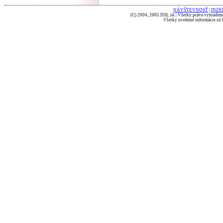
NÁVŠTEVNOSŤ
|
INZE
(C) 2004, 2005 DSL.sk | Všetky práva vyhradené
Všetky uvedené informácie sú b