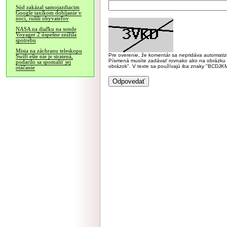
Súd zakázal samojazdiacim
Google taxíkom dobíjanie v
noci, rušili obyvateľov
NASA na diaľku na sonde
Voyager 2 úspešne znížila
spotrebu
Misia na záchranu teleskopu
Pre overenie, že komentár sa nepridáva automatizov
Swift ešte nie je stratená,
Písmená musíte zadávať rovnako ako na obrázku veľk
podarilo sa spomaliť jej
obrázok". V texte sa používajú iba znaky "BC
otáčanie