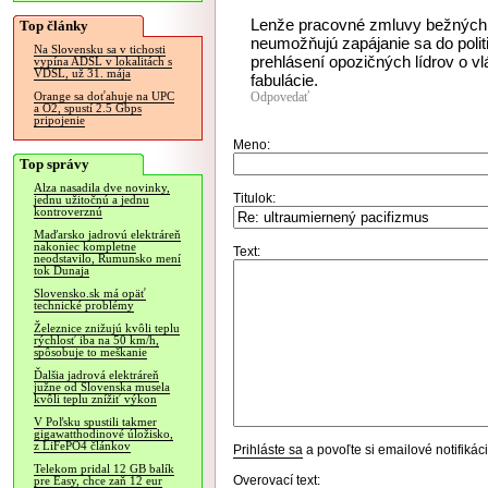
Lenže pracovné zmluvy bežných 
Top články
neumožňujú zapájanie sa do poli
Na Slovensku sa v tichosti
prehlásení opozičných lídrov o 
vypína ADSL v lokalitách s
VDSL, už 31. mája
fabulácie.
Odpovedať
Orange sa doťahuje na UPC
a O2, spustí 2.5 Gbps
pripojenie
Meno:
Top správy
Alza nasadila dve novinky,
Titulok:
jednu užitočnú a jednu
kontroverznú
Maďarsko jadrovú elektráreň
nakoniec kompletne
Text:
neodstavilo, Rumunsko mení
tok Dunaja
Slovensko.sk má opäť
technické problémy
Železnice znižujú kvôli teplu
rýchlosť iba na 50 km/h,
spôsobuje to meškanie
Ďalšia jadrová elektráreň
južne od Slovenska musela
kvôli teplu znížiť výkon
V Poľsku spustili takmer
gigawatthodinové úložisko,
z LiFePO4 článkov
Prihláste sa
a povoľte si emailové notifiká
Telekom pridal 12 GB balík
Overovací text:
pre Easy, chce zaň 12 eur