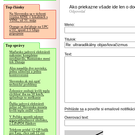
Ako priekazne všade ide len o do
Top články
Odpovedať
Na Slovensku sa v tichosti
vypína ADSL v lokalitách s
VDSL, už 31. mája
Meno:
Orange sa doťahuje na UPC
a O2, spustí 2.5 Gbps
pripojenie
Titulok:
Top správy
Maďarsko jadrovú elektráreň
Text:
nakoniec kompletne
neodstavilo, Rumunsko mení
tok Dunaja
Alza nasadila dve novinky,
jednu užitočnú a jednu
kontroverznú
Slovensko.sk má opäť
technické problémy
Železnice znižujú kvôli teplu
rýchlosť iba na 50 km/h,
spôsobuje to meškanie
Ďalšia jadrová elektráreň
južne od Slovenska musela
Prihláste sa
a povoľte si emailové notifiká
kvôli teplu znížiť výkon
V Poľsku spustili takmer
Overovací text:
gigawatthodinové úložisko,
z LiFePO4 článkov
Telekom pridal 12 GB balík
pre Easy, chce zaň 12 eur