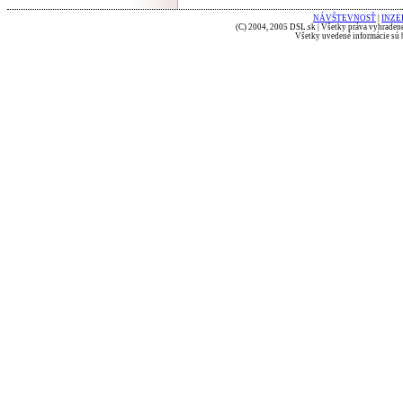
NÁVŠTEVNOSŤ
|
INZE
(C) 2004, 2005 DSL.sk | Všetky práva vyhradené
Všetky uvedené informácie sú b