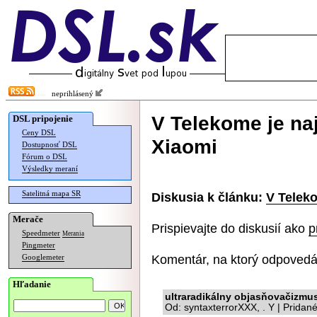
neprihlásený
V Telekome je na
DSL pripojenie
Ceny DSL
Xiaomi
Dostupnosť DSL
Fórum o DSL
Výsledky meraní
Satelitná mapa SR
Diskusia k článku:
V Teleko
Merače
Prispievajte do diskusií ako
p
Speedmeter
Merania
Pingmeter
Komentár, na ktorý odpovedá
Googlemeter
Hľadanie
ultraradikálny objasňovačizmu
Od: syntaxterrorXXX, . Y | Pridan