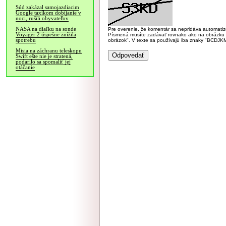
Súd zakázal samojazdiacim
Google taxíkom dobíjanie v
noci, rušili obyvateľov
NASA na diaľku na sonde
Pre overenie, že komentár sa nepridáva automatizov
Voyager 2 úspešne znížila
Písmená musíte zadávať rovnako ako na obrázku veľk
spotrebu
obrázok". V texte sa používajú iba znaky "BC
Misia na záchranu teleskopu
Swift ešte nie je stratená,
podarilo sa spomaliť jej
otáčanie