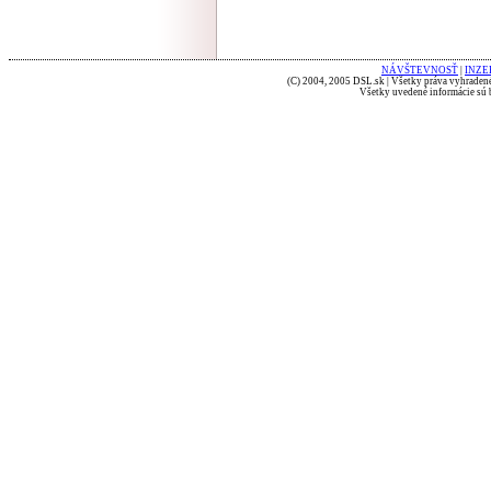
NÁVŠTEVNOSŤ
|
INZE
(C) 2004, 2005 DSL.sk | Všetky práva vyhradené
Všetky uvedené informácie sú b