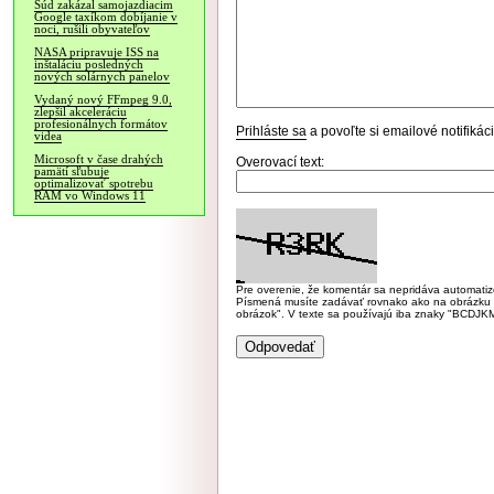
Súd zakázal samojazdiacim
Google taxíkom dobíjanie v
noci, rušili obyvateľov
NASA pripravuje ISS na
inštaláciu posledných
nových solárnych panelov
Vydaný nový FFmpeg 9.0,
zlepšil akceleráciu
profesionálnych formátov
Prihláste sa
a povoľte si emailové notifiká
videa
Microsoft v čase drahých
Overovací text:
pamätí sľubuje
optimalizovať spotrebu
RAM vo Windows 11
Pre overenie, že komentár sa nepridáva automatizov
Písmená musíte zadávať rovnako ako na obrázku veľk
obrázok". V texte sa používajú iba znaky "BC