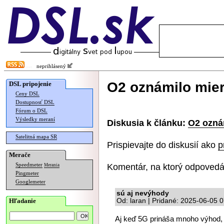
neprihlásený
O2 oznámilo mier
DSL pripojenie
Ceny DSL
Dostupnosť DSL
Fórum o DSL
Výsledky meraní
Diskusia k článku:
O2 ozná
Satelitná mapa SR
Prispievajte do diskusií ako
p
Merače
Komentár, na ktorý odpovedá
Speedmeter
Merania
Pingmeter
Googlemeter
sú aj nevýhody
Hľadanie
Od: laran | Pridané: 2025-06-05 
Aj keď 5G prináša mnoho výhod, e