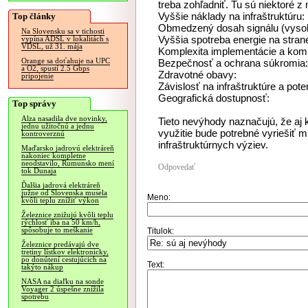
treba zohľadniť. Tu sú niektoré z 
Vyššie náklady na infraštruktúru:
Top články
Obmedzený dosah signálu (vyso
Na Slovensku sa v tichosti
Vyššia spotreba energie na strane
vypína ADSL v lokalitách s
VDSL, už 31. mája
Komplexita implementácie a kompa
Orange sa doťahuje na UPC
Bezpečnosť a ochrana súkromia:
a O2, spustí 2.5 Gbps
Zdravotné obavy:
pripojenie
Závislosť na infraštruktúre a pot
Geografická dostupnosť:
Top správy
Alza nasadila dve novinky,
Tieto nevýhody naznačujú, že aj 
jednu užitočnú a jednu
využitie bude potrebné vyriešiť
kontroverznú
infraštruktúrnych výziev.
Maďarsko jadrovú elektráreň
nakoniec kompletne
neodstavilo, Rumunsko mení
Odpovedať
tok Dunaja
Ďalšia jadrová elektráreň
južne od Slovenska musela
Meno:
kvôli teplu znížiť výkon
Železnice znižujú kvôli teplu
rýchlosť iba na 50 km/h,
spôsobuje to meškanie
Titulok:
Železnice predávajú dve
tretiny lístkov elektronicky,
po donútení cestujúcich na
Text:
takýto nákup
NASA na diaľku na sonde
Voyager 2 úspešne znížila
spotrebu