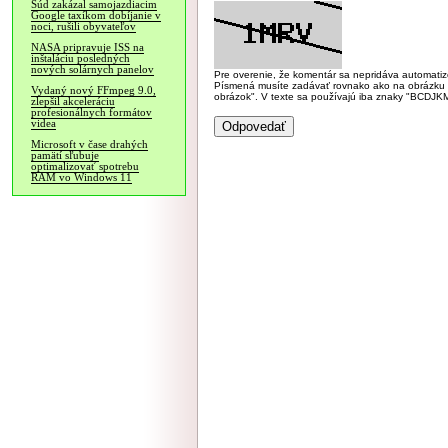
Súd zakázal samojazdiacim
Google taxíkom dobíjanie v
noci, rušili obyvateľov
NASA pripravuje ISS na
inštaláciu posledných
nových solárnych panelov
Pre overenie, že komentár sa nepridáva automatizov
Písmená musíte zadávať rovnako ako na obrázku veľk
Vydaný nový FFmpeg 9.0,
obrázok". V texte sa používajú iba znaky "BC
zlepšil akceleráciu
profesionálnych formátov
videa
Microsoft v čase drahých
pamätí sľubuje
optimalizovať spotrebu
RAM vo Windows 11