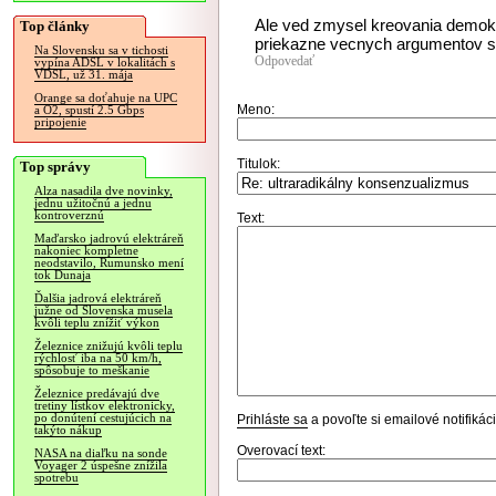
Ale ved zmysel kreovania demok
Top články
priekazne vecnych argumentov s
Na Slovensku sa v tichosti
Odpovedať
vypína ADSL v lokalitách s
VDSL, už 31. mája
Orange sa doťahuje na UPC
Meno:
a O2, spustí 2.5 Gbps
pripojenie
Titulok:
Top správy
Alza nasadila dve novinky,
jednu užitočnú a jednu
kontroverznú
Text:
Maďarsko jadrovú elektráreň
nakoniec kompletne
neodstavilo, Rumunsko mení
tok Dunaja
Ďalšia jadrová elektráreň
južne od Slovenska musela
kvôli teplu znížiť výkon
Železnice znižujú kvôli teplu
rýchlosť iba na 50 km/h,
spôsobuje to meškanie
Železnice predávajú dve
tretiny lístkov elektronicky,
po donútení cestujúcich na
Prihláste sa
a povoľte si emailové notifiká
takýto nákup
Overovací text:
NASA na diaľku na sonde
Voyager 2 úspešne znížila
spotrebu