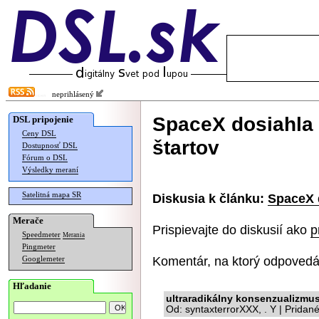
neprihlásený
SpaceX dosiahla 
DSL pripojenie
Ceny DSL
štartov
Dostupnosť DSL
Fórum o DSL
Výsledky meraní
Satelitná mapa SR
Diskusia k článku:
SpaceX d
Merače
Prispievajte do diskusií ako
p
Speedmeter
Merania
Pingmeter
Komentár, na ktorý odpovedá
Googlemeter
Hľadanie
ultraradikálny konsenzualizmu
Od: syntaxterrorXXX, . Y | Pridan