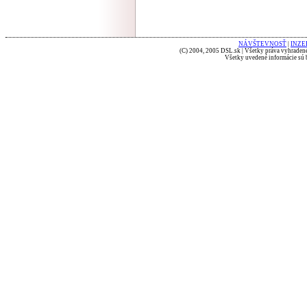
NÁVŠTEVNOSŤ
|
INZE
(C) 2004, 2005 DSL.sk | Všetky práva vyhradené
Všetky uvedené informácie sú b