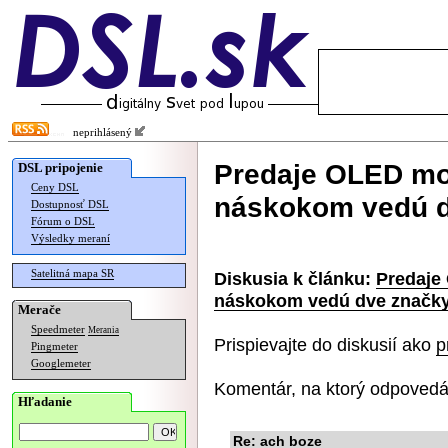
neprihlásený
Predaje OLED mon
DSL pripojenie
Ceny DSL
náskokom vedú d
Dostupnosť DSL
Fórum o DSL
Výsledky meraní
Satelitná mapa SR
Diskusia k článku:
Predaje
náskokom vedú dve značk
Merače
Speedmeter
Merania
Prispievajte do diskusií ako
p
Pingmeter
Googlemeter
Komentár, na ktorý odpovedá
Hľadanie
Re: ach boze