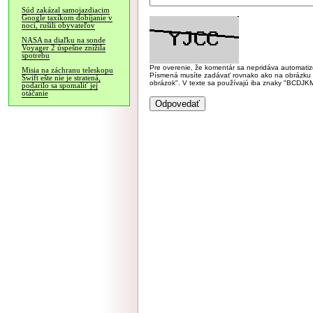
Súd zakázal samojazdiacim
Google taxíkom dobíjanie v
noci, rušili obyvateľov
NASA na diaľku na sonde
Voyager 2 úspešne znížila
spotrebu
Pre overenie, že komentár sa nepridáva automatizov
Misia na záchranu teleskopu
Písmená musíte zadávať rovnako ako na obrázku veľk
Swift ešte nie je stratená,
obrázok". V texte sa používajú iba znaky "BC
podarilo sa spomaliť jej
otáčanie