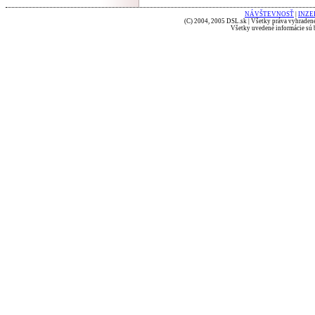
NÁVŠTEVNOSŤ
|
INZE
(C) 2004, 2005 DSL.sk | Všetky práva vyhradené
Všetky uvedené informácie sú b