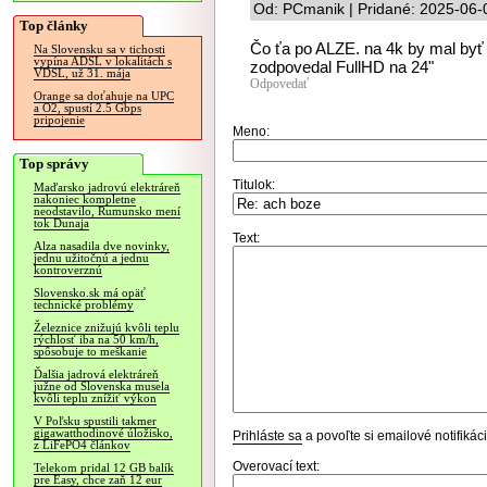
Od: PCmanik | Pridané: 2025-06-
Top články
Čo ťa po ALZE. na 4k by mal byť
Na Slovensku sa v tichosti
vypína ADSL v lokalitách s
zodpovedal FullHD na 24"
VDSL, už 31. mája
Odpovedať
Orange sa doťahuje na UPC
a O2, spustí 2.5 Gbps
pripojenie
Meno:
Top správy
Titulok:
Maďarsko jadrovú elektráreň
nakoniec kompletne
neodstavilo, Rumunsko mení
tok Dunaja
Text:
Alza nasadila dve novinky,
jednu užitočnú a jednu
kontroverznú
Slovensko.sk má opäť
technické problémy
Železnice znižujú kvôli teplu
rýchlosť iba na 50 km/h,
spôsobuje to meškanie
Ďalšia jadrová elektráreň
južne od Slovenska musela
kvôli teplu znížiť výkon
V Poľsku spustili takmer
gigawatthodinové úložisko,
Prihláste sa
a povoľte si emailové notifiká
z LiFePO4 článkov
Overovací text:
Telekom pridal 12 GB balík
pre Easy, chce zaň 12 eur