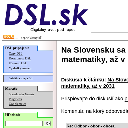
neprihlásený
Na Slovensku sa 
DSL pripojenie
Ceny DSL
matematiky, až v
Dostupnosť DSL
Fórum o DSL
Výsledky meraní
Satelitná mapa SR
Diskusia k článku:
Na Slove
matematiky, až v 2031
Merače
Speedmeter
Merania
Prispievajte do diskusií ako
p
Pingmeter
Googlemeter
Komentár, na ktorý odpovedá
Hľadanie
Re: Odbor - obor - obora.