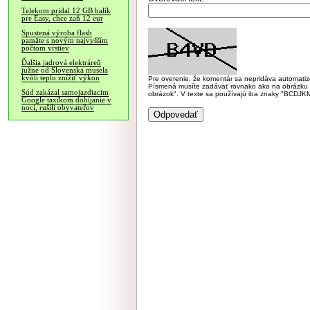
Telekom pridal 12 GB balík
pre Easy, chce zaň 12 eur
Spustená výroba flash
pamäte s novým najvyšším
počtom vrstiev
Ďalšia jadrová elektráreň
južne od Slovenska musela
kvôli teplu znížiť výkon
Pre overenie, že komentár sa nepridáva automatizov
Písmená musíte zadávať rovnako ako na obrázku veľk
Súd zakázal samojazdiacim
obrázok". V texte sa používajú iba znaky "BC
Google taxíkom dobíjanie v
noci, rušili obyvateľov