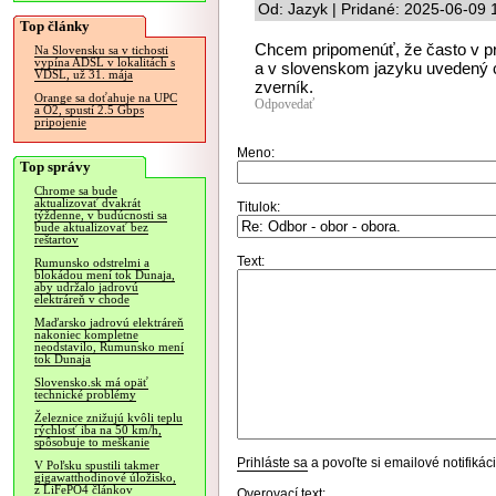
Od: Jazyk | Pridané: 2025-06-09 
Top články
Chcem pripomenúť, že často v pr
Na Slovensku sa v tichosti
vypína ADSL v lokalitách s
a v slovenskom jazyku uvedený 
VDSL, už 31. mája
zverník.
Orange sa doťahuje na UPC
Odpovedať
a O2, spustí 2.5 Gbps
pripojenie
Meno:
Top správy
Chrome sa bude
aktualizovať dvakrát
Titulok:
týždenne, v budúcnosti sa
bude aktualizovať bez
reštartov
Text:
Rumunsko odstrelmi a
blokádou mení tok Dunaja,
aby udržalo jadrovú
elektráreň v chode
Maďarsko jadrovú elektráreň
nakoniec kompletne
neodstavilo, Rumunsko mení
tok Dunaja
Slovensko.sk má opäť
technické problémy
Železnice znižujú kvôli teplu
rýchlosť iba na 50 km/h,
spôsobuje to meškanie
Prihláste sa
a povoľte si emailové notifiká
V Poľsku spustili takmer
gigawatthodinové úložisko,
z LiFePO4 článkov
Overovací text: