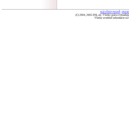
NÁVŠTEVNOSŤ
|
INZE
(C) 2004, 2005 DSL.sk | Všetky práva vyhradené
Všetky uvedené informácie sú b